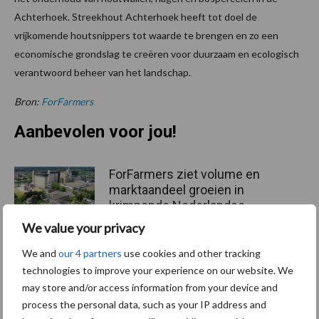
Achterhoek. Streekhout Achterhoek heeft tot doel de
vrijkomende houtsnippers tot waarde te brengen en zo een
economische grondslag te creëren voor duurzaam en ecologisch
verantwoord beheer van het landschap.
Bron:
ForFarmers
Aanbevolen voor jou!
ForFarmers ziet volume en
marktaandeel groeien in
krimpende Nederlandse
markt
We value your privacy
We and
our 4 partners
use cookies and other tracking
Tien praktische tips voor
technologies to improve your experience on our website. We
een langere levensduur
may store and/or access information from your device and
process the personal data, such as your IP address and