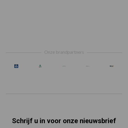
Footer
Onze brandpartners
Schrijf u in voor onze nieuwsbrief