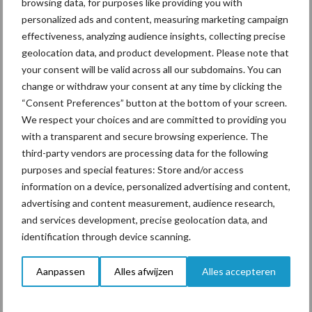
browsing data, for purposes like providing you with
personalized ads and content, measuring marketing campaign
effectiveness, analyzing audience insights, collecting precise
“Vraag naar praktische
geolocation data, and product development. Please note that
hygieneoplossingen is in
your consent will be valid across all our subdomains. You can
Polen groter dan ooit”
change or withdraw your consent at any time by clicking the
“Consent Preferences” button at the bottom of your screen.
We respect your choices and are committed to providing you
with a transparent and secure browsing experience. The
Themapagina's
third-party vendors are processing data for the following
purposes and special features: Store and/or access
information on a device, personalized advertising and content,
Diergezondheid
Bemesting
Fokkerij
Melkv
advertising and content measurement, audience research,
and services development, precise geolocation data, and
identification through device scanning.
Ligbox &
Aanpassen
Alles afwijzen
Alles accepteren
Bedrijfsnieuws
Voerhekken