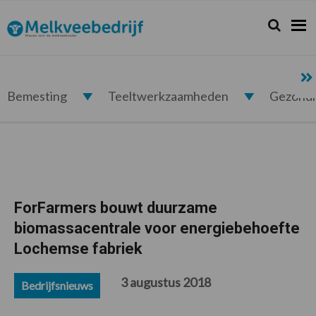
Spring
Door
Spring
Spring
naar
naar
naar
naar
Zoeken...
Zoek
Melkveebedrijf.nl
de
de
de
de
hoofdnavigatie
hoofd
eerste
voettekst
inhoud
sidebar
Bemesting
Teeltwerkzaamheden
Gezond
ForFarmers bouwt duurzame
biomassacentrale voor energiebehoefte
Lochemse fabriek
3 augustus 2018
Bedrijfsnieuws