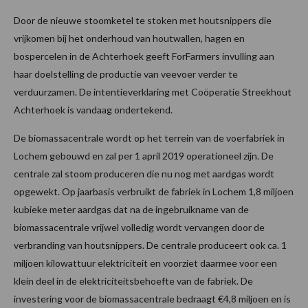
Door de nieuwe stoomketel te stoken met houtsnippers die
vrijkomen bij het onderhoud van houtwallen, hagen en
bospercelen in de Achterhoek geeft ForFarmers invulling aan
haar doelstelling de productie van veevoer verder te
verduurzamen. De intentieverklaring met Coöperatie Streekhout
Achterhoek is vandaag ondertekend.
De biomassacentrale wordt op het terrein van de voerfabriek in
Lochem gebouwd en zal per 1 april 2019 operationeel zijn. De
centrale zal stoom produceren die nu nog met aardgas wordt
opgewekt. Op jaarbasis verbruikt de fabriek in Lochem 1,8 miljoen
kubieke meter aardgas dat na de ingebruikname van de
biomassacentrale vrijwel volledig wordt vervangen door de
verbranding van houtsnippers. De centrale produceert ook ca. 1
miljoen kilowattuur elektriciteit en voorziet daarmee voor een
klein deel in de elektriciteitsbehoefte van de fabriek. De
investering voor de biomassacentrale bedraagt €4,8 miljoen en is