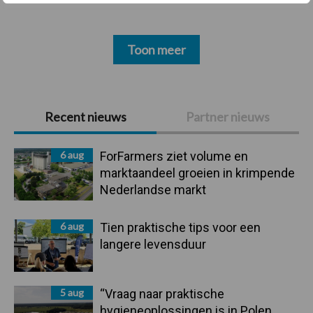
Toon meer
Primaire
Recent nieuws
Partner nieuws
Sidebar
6 aug
ForFarmers ziet volume en
marktaandeel groeien in krimpende
Nederlandse markt
6 aug
Tien praktische tips voor een
langere levensduur
5 aug
“Vraag naar praktische
hygieneoplossingen is in Polen