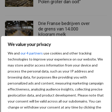
Polen groter dan ooit”
Drie Franse bedrijven over
de grens van 14.000
kilogram melk
We value your privacy
We and
our 4 partners
use cookies and other tracking
Pöttinger introduceert
technologies to improve your experience on our website. We
compacte dubbelrotor-
may store and/or access information from your device and
zwadhark in de hef
process the personal data, such as your IP address and
browsing data, for purposes like providing you with
personalized ads and content, measuring marketing campaign
effectiveness, analyzing audience insights, collecting precise
Themapagina's
geolocation data, and product development. Please note that
your consent will be valid across all our subdomains. You can
change or withdraw your consent at any time by clicking the
Diergezondheid
Bemesting
Fokkerij
Melkv