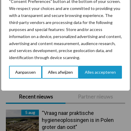
“Consent Preferences” button at the bottom of your screen.
We respect your choices and are committed to providing you
with a transparent and secure browsing experience. The
third-party vendors are processing data for the following
Ligbox &
purposes and special features: Store and/or access
Bedrijfsnieuws
Voerhekken
information on a device, personalized advertising and content,
advertising and content measurement, audience research,
and services development, precise geolocation data, and
identification through device scanning.
Toon meer
Aanpassen
Alles afwijzen
Alles accepteren
Primaire
Recent nieuws
Partner nieuws
Sidebar
5 aug
“Vraag naar praktische
hygieneoplossingen is in Polen
groter dan ooit”