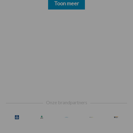
Toon meer
Footer
Onze brandpartners