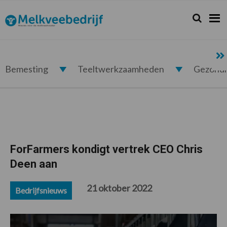
Spring
Door
Spring
Spring
naar
naar
naar
naar
Zoeken...
Zoek
Melkveebedrijf.nl
de
de
de
de
hoofdnavigatie
hoofd
eerste
voettekst
inhoud
sidebar
Bemesting
Teeltwerkzaamheden
Gezond
ForFarmers kondigt vertrek CEO Chris
Deen aan
21 oktober 2022
Bedrijfsnieuws