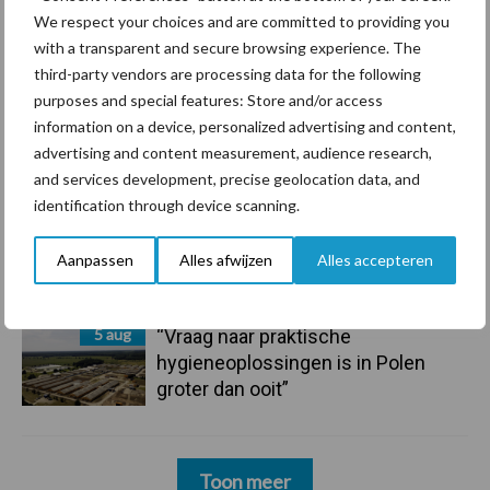
7 aug
De speenhuid: een vaak
We respect your choices and are committed to providing you
onderschatte risicofactor voor
with a transparent and secure browsing experience. The
mastitis
third-party vendors are processing data for the following
purposes and special features: Store and/or access
6 aug
ForFarmers ziet volume en
information on a device, personalized advertising and content,
marktaandeel groeien in krimpende
advertising and content measurement, audience research,
Nederlandse markt
and services development, precise geolocation data, and
identification through device scanning.
6 aug
Tien praktische tips voor een
langere levensduur
Aanpassen
Alles afwijzen
Alles accepteren
5 aug
“Vraag naar praktische
hygieneoplossingen is in Polen
groter dan ooit”
Toon meer