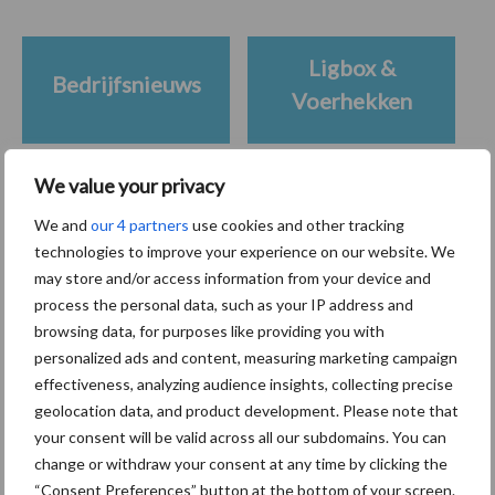
Ligbox &
Bedrijfsnieuws
Voerhekken
We value your privacy
Toon meer
We and
our 4 partners
use cookies and other tracking
technologies to improve your experience on our website. We
may store and/or access information from your device and
process the personal data, such as your IP address and
Primaire
Recent nieuws
Partner nieuws
browsing data, for purposes like providing you with
Sidebar
personalized ads and content, measuring marketing campaign
effectiveness, analyzing audience insights, collecting precise
7 aug
Grondstoffenmarkt blijft grillig:
geolocation data, and product development. Please note that
droogte en geopolitiek houden
your consent will be valid across all our subdomains. You can
handel in de greep
change or withdraw your consent at any time by clicking the
“Consent Preferences” button at the bottom of your screen.