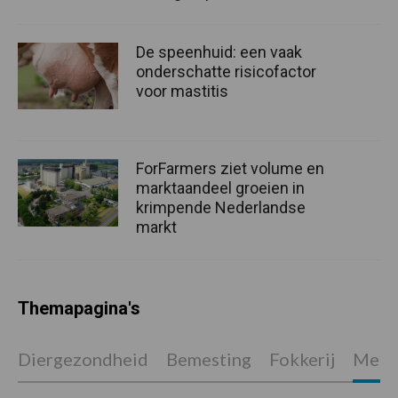
De speenhuid: een vaak
onderschatte risicofactor
voor mastitis
ForFarmers ziet volume en
marktaandeel groeien in
krimpende Nederlandse
markt
Themapagina's
Diergezondheid
Bemesting
Fokkerij
Melkv