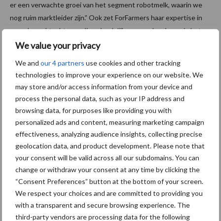
er een verwachte groei van het segment robotmelk, waarin we
nog ruim marktleider zijn.” Ook zet ForFarmers haar expertise in
voor de zoektocht naar diervriendelijke voeroplossingen in het
stikstofdebat.
We value your privacy
We and
our 4 partners
use cookies and other tracking
Door: Martin de Vries
technologies to improve your experience on our website. We
Aanbevolen voor jou!
may store and/or access information from your device and
process the personal data, such as your IP address and
browsing data, for purposes like providing you with
De speenhuid: een vaak
personalized ads and content, measuring marketing campaign
onderschatte risicofactor
effectiveness, analyzing audience insights, collecting precise
voor mastitis
geolocation data, and product development. Please note that
your consent will be valid across all our subdomains. You can
change or withdraw your consent at any time by clicking the
ForFarmers ziet volume en
“Consent Preferences” button at the bottom of your screen.
marktaandeel groeien in
We respect your choices and are committed to providing you
krimpende Nederlandse
with a transparent and secure browsing experience. The
markt
third-party vendors are processing data for the following