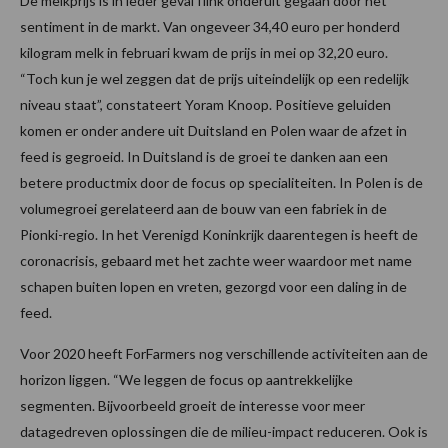
De melkprijs is in ieder geval flink onderuit gegaan door het
sentiment in de markt. Van ongeveer 34,40 euro per honderd
kilogram melk in februari kwam de prijs in mei op 32,20 euro.
“Toch kun je wel zeggen dat de prijs uiteindelijk op een redelijk
niveau staat”, constateert Yoram Knoop. Positieve geluiden
komen er onder andere uit Duitsland en Polen waar de afzet in
feed is gegroeid. In Duitsland is de groei te danken aan een
betere productmix door de focus op specialiteiten. In Polen is de
volumegroei gerelateerd aan de bouw van een fabriek in de
Pionki-regio. In het Verenigd Koninkrijk daarentegen is heeft de
coronacrisis, gebaard met het zachte weer waardoor met name
schapen buiten lopen en vreten, gezorgd voor een daling in de
feed.
Voor 2020 heeft ForFarmers nog verschillende activiteiten aan de
horizon liggen. “We leggen de focus op aantrekkelijke
segmenten. Bijvoorbeeld groeit de interesse voor meer
datagedreven oplossingen die de milieu-impact reduceren. Ook is