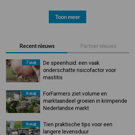
Toon meer
Primaire
Recent nieuws
Partner nieuws
Sidebar
7 aug
De speenhuid: een vaak
onderschatte risicofactor voor
mastitis
6 aug
ForFarmers ziet volume en
marktaandeel groeien in krimpende
Nederlandse markt
6 aug
Tien praktische tips voor een
langere levensduur