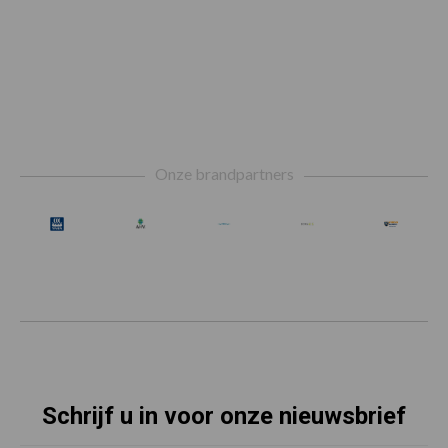
Footer
Onze brandpartners
Schrijf u in voor onze nieuwsbrief