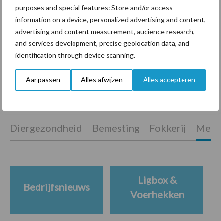
purposes and special features: Store and/or access
information on a device, personalized advertising and content,
Tien praktische tips voor
advertising and content measurement, audience research,
een langere levensduur
and services development, precise geolocation data, and
identification through device scanning.
Aanpassen
Alles afwijzen
Alles accepteren
Themapagina's
Diergezondheid
Bemesting
Fokkerij
Melkv
Ligbox &
Bedrijfsnieuws
Voerhekken