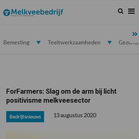
Spring
Door
Spring
Spring
naar
naar
naar
naar
Zoeken...
Zoek
Melkveebedrijf.nl
de
de
de
de
hoofdnavigatie
hoofd
eerste
voettekst
inhoud
sidebar
Bemesting
Teeltwerkzaamheden
Gezond
ForFarmers: Slag om de arm bij licht
positivisme melkveesector
13 augustus 2020
Bedrijfsnieuws