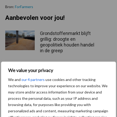
Bron:
ForFarmers
Aanbevolen voor jou!
Grondstoffenmarkt blijft
grillig: droogte en
geopolitiek houden handel
in de greep
De speenhuid: een vaak
We value your privacy
onderschatte risicofactor
voor mastitis
We and
our 4 partners
use cookies and other tracking
technologies to improve your experience on our website. We
may store and/or access information from your device and
process the personal data, such as your IP address and
ForFarmers ziet volume en
browsing data, for purposes like providing you with
marktaandeel groeien in
personalized ads and content, measuring marketing campaign
krimpende Nederlandse