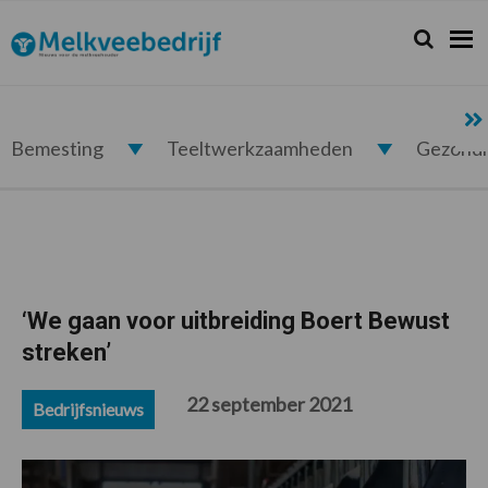
Spring
Door
Spring
Spring
naar
naar
naar
naar
Zoeken...
Zoek
Melkveebedrijf.nl
de
de
de
de
hoofdnavigatie
hoofd
eerste
voettekst
inhoud
sidebar
Bemesting
Teeltwerkzaamheden
Gezond
‘We gaan voor uitbreiding Boert Bewust
streken’
22 september 2021
Bedrijfsnieuws