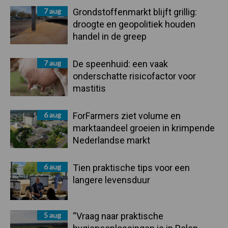
7 aug
Grondstoffenmarkt blijft grillig:
droogte en geopolitiek houden
handel in de greep
7 aug
De speenhuid: een vaak
onderschatte risicofactor voor
mastitis
6 aug
ForFarmers ziet volume en
marktaandeel groeien in krimpende
Nederlandse markt
6 aug
Tien praktische tips voor een
langere levensduur
5 aug
“Vraag naar praktische