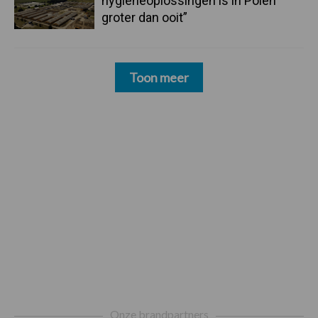
hygieneoplossingen is in Polen
groter dan ooit”
Toon meer
Footer
Onze brandpartners