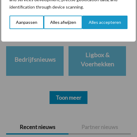
Themapagina's
identification through device scanning.
Diergezondheid
Bemesting
Fokkerij
Melkv
Aanpassen
Alles afwijzen
Alles accepteren
Ligbox &
Bedrijfsnieuws
Voerhekken
Toon meer
Primaire
Recent nieuws
Partner nieuws
Sidebar