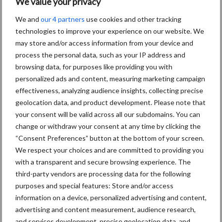
We value your privacy
We and
our 4 partners
use cookies and other tracking
Grondstoffenmarkt blijft
technologies to improve your experience on our website. We
grillig: droogte en
geopolitiek houden handel
may store and/or access information from your device and
in de greep
process the personal data, such as your IP address and
browsing data, for purposes like providing you with
personalized ads and content, measuring marketing campaign
De speenhuid: een vaak
effectiveness, analyzing audience insights, collecting precise
onderschatte risicofactor
geolocation data, and product development. Please note that
voor mastitis
your consent will be valid across all our subdomains. You can
change or withdraw your consent at any time by clicking the
“Consent Preferences” button at the bottom of your screen.
We respect your choices and are committed to providing you
ForFarmers ziet volume en
with a transparent and secure browsing experience. The
marktaandeel groeien in
krimpende Nederlandse
third-party vendors are processing data for the following
markt
purposes and special features: Store and/or access
information on a device, personalized advertising and content,
advertising and content measurement, audience research,
and services development, precise geolocation data, and