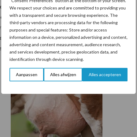
“Consent Preferences” button at the bottom of your screen.
ie van LNV de regie meer naar zich toegetrokken.
We respect your choices and are committed to providing you
with a transparent and secure browsing experience. The
 neemt daarbij de verantwoordelijkheid om de acties op
third-party vendors are processing data for the following
rken we op specifieke acties of thema’s samen. Het
purposes and special features: Store and/or access
en om stappen te zetten ter verbetering van de
information on a device, personalized advertising and content,
advertising and content measurement, audience research,
ntegrale verduurzaming van onze veehouderij.
and services development, precise geolocation data, and
identification through device scanning.
Aanpassen
Alles afwijzen
Alles accepteren