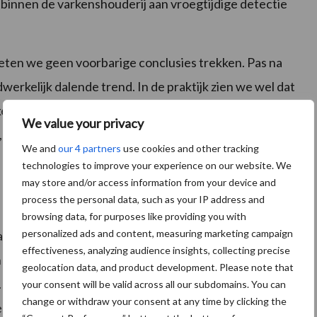
binnen de varkenshouderij aan vroegtijdige detectie
oeten we geen voorbarige conclusies trekken. Pas na
erkelijk dalende trend. In de praktijk zien we wel dat
keuringen hebben waarschijnlijk een bijdrage geleverd.
We value your privacy
d, zal LTO met haar organisatie de komende jaren
We and
our 4 partners
use cookies and other tracking
technologies to improve your experience on our website. We
may store and/or access information from your device and
process the personal data, such as your IP address and
browsing data, for purposes like providing you with
personalized ads and content, measuring marketing campaign
elang. Daarom werkt LTO al sinds 2012 samen met de
effectiveness, analyzing audience insights, collecting precise
 Verzekeraars en Brandweer Nederland aan het
geolocation data, and product development. Please note that
. Na
kritische conclusies
van de Onderzoeksraad voor
your consent will be valid across all our subdomains. You can
change or withdraw your consent at any time by clicking the
en is er nieuwe invulling gegeven aan het
Actieplan