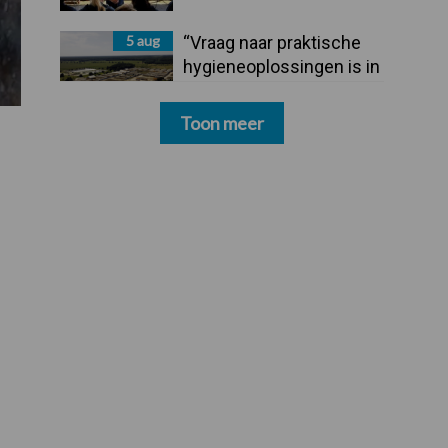
5 aug
“Vraag naar praktische
hygieneoplossingen is in
Polen groter dan ooit”
Toon meer