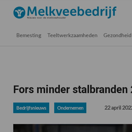
Spring
Door
Spring
Spring
naar
naar
naar
naar
Melkveebedrijf.nl
de
de
de
de
hoofdnavigatie
hoofd
eerste
voettekst
inhoud
sidebar
Bemesting
Teeltwerkzaamheden
Gezondheid
Fors minder stalbranden
22 april 202
Bedrijfsnieuws
Ondernemen