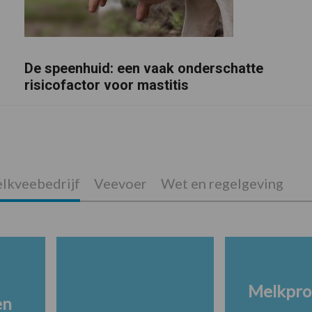
De speenhuid: een vaak onderschatte
risicofactor voor mastitis
lkveebedrijf
Veevoer
Wet en regelgeving
Melkpro
en