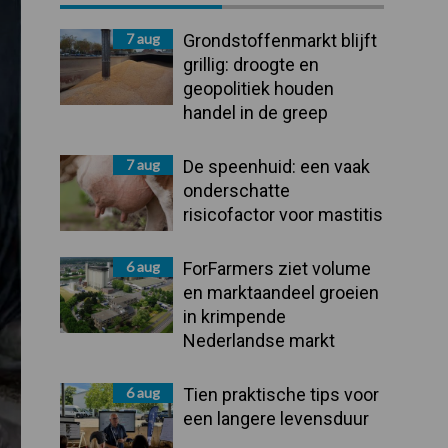
Sidebar
7 aug
Grondstoffenmarkt blijft
grillig: droogte en
geopolitiek houden
handel in de greep
7 aug
De speenhuid: een vaak
onderschatte
risicofactor voor mastitis
6 aug
ForFarmers ziet volume
en marktaandeel groeien
in krimpende
Nederlandse markt
6 aug
Tien praktische tips voor
een langere levensduur