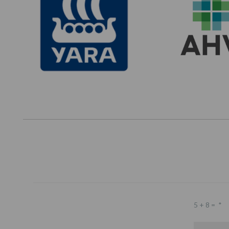
5 + 8 =
*