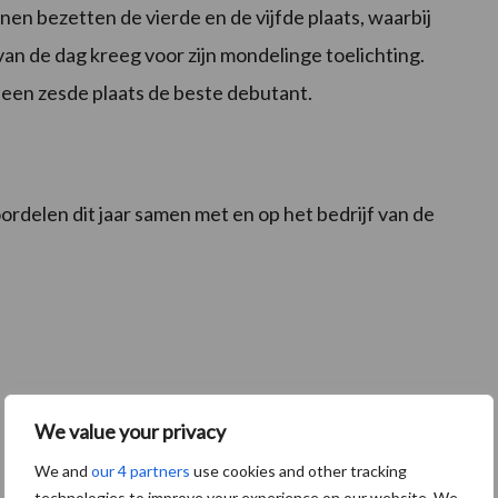
en bezetten de vierde en de vijfde plaats, waarbij
an de dag kreeg voor zijn mondelinge toelichting.
 een zesde plaats de beste debutant.
delen dit jaar samen met en op het bedrijf van de
We value your privacy
We and
our 4 partners
use cookies and other tracking
technologies to improve your experience on our website. We