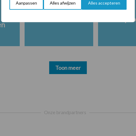
Aanpassen
Alles afwijzen
Alles accepteren
Melkpro
en
Toon meer
Onze brandpartners