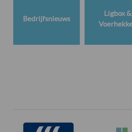
Ligbox &
Bedrijfsnieuws
Voerhekk
Footer