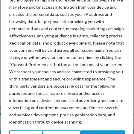
may store and/or access information from your device and
process the personal data, such as your IP address and
browsing data, for purposes like providing you with
personalized ads and content, measuring marketing campaign
effectiveness, analyzing audience insights, collecting precise
geolocation data, and product development. Please note that
your consent will be valid across all our subdomains. You can
“Vraag naar praktische
change or withdraw your consent at any time by clicking the
hygieneoplossingen is in Polen groter
“Consent Preferences” button at the bottom of your screen.
dan ooit”
We respect your choices and are committed to providing you
with a transparent and secure browsing experience. The
third-party vendors are processing data for the following
purposes and special features: Store and/or access
information on a device, personalized advertising and content,
lkveebedrijf
Veevoer
Wet en regelgeving
advertising and content measurement, audience research,
and services development, precise geolocation data, and
identification through device scanning.