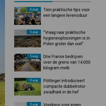
Sidebar
6 aug
Tien praktische tips voor
een langere levensduur
5 aug
“Vraag naar praktische
hygieneoplossingen is in
Polen groter dan ooit”
5 aug
Drie Franse bedrijven
over de grens van 14.000
kilogram melk
3 aug
Pöttinger introduceert
compacte dubbelrotor-
zwadhark in de hef
3 aug
Voorkeur voor eigen