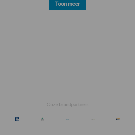
Toon meer
Footer
Onze brandpartners