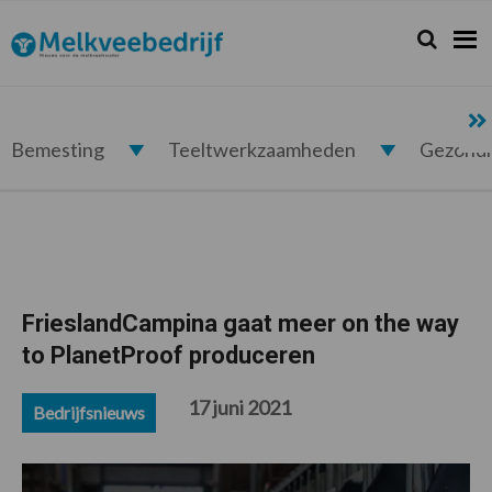
Spring
Door
Spring
Spring
naar
naar
naar
naar
Zoeken...
Zoek
Melkveebedrijf.nl
de
de
de
de
hoofdnavigatie
hoofd
eerste
voettekst
inhoud
sidebar
Bemesting
Teeltwerkzaamheden
Gezond
FrieslandCampina gaat meer on the way
to PlanetProof produceren
17 juni 2021
Bedrijfsnieuws