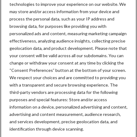
technologies to improve your experience on our website. We
may store and/or access information from your device and
process the personal data, such as your IP address and
Ligbox &
browsing data, for purposes like providing you with
Bedrijfsnieuws
Voerhekken
personalized ads and content, measuring marketing campaign
effectiveness, analyzing audience insights, collecting precise
geolocation data, and product development. Please note that
your consent will be valid across all our subdomains. You can
change or withdraw your consent at any time by clicking the
Toon meer
“Consent Preferences” button at the bottom of your screen.
We respect your choices and are committed to providing you
with a transparent and secure browsing experience. The
Primaire
third-party vendors are processing data for the following
Recent nieuws
Partner nieuws
purposes and special features: Store and/or access
Sidebar
information on a device, personalized advertising and content,
7 aug
Grondstoffenmarkt blijft grillig:
advertising and content measurement, audience research,
droogte en geopolitiek houden
and services development, precise geolocation data, and
handel in de greep
identification through device scanning.