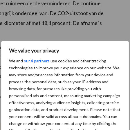
 met ruim een derde verminderen. De continue
langrijk onderdeel van. De CO2-uitstoot van de
kilometer af met 18,1 procent. De afname is
laden van de melk op het erf; door gebruik te maken van
We value your privacy
houders of door de zonnecellen op de melkwagens.
We and
our 4 partners
use cookies and other tracking
op waterstof, een volgende stap is gezet in het
technologies to improve your experience on our website. We
may store and/or access information from your device and
Campina nodigt alle betrokken partijen uit om deze
process the personal data, such as your IP address and
 uit te breiden naar andere delen van het land. En
browsing data, for purposes like providing you with
personalized ads and content, measuring marketing campaign
t transport te versnellen – en het klimaat te helpen
effectiveness, analyzing audience insights, collecting precise
geolocation data, and product development. Please note that
your consent will be valid across all our subdomains. You can
change or withdraw your consent at any time by clicking the