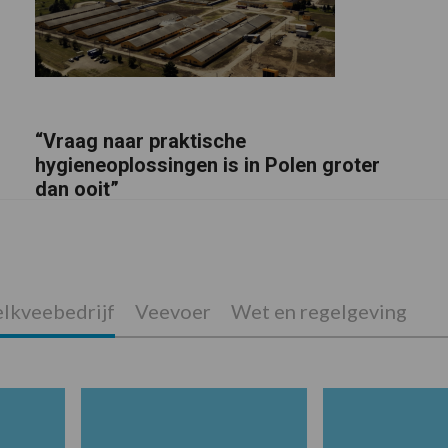
“Vraag naar praktische
hygieneoplossingen is in Polen groter
dan ooit”
lkveebedrijf
Veevoer
Wet en regelgeving