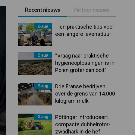
Recent nieuws
Partner nieuws
Primaire
Sidebar
6 aug
Tien praktische tips voor
een langere levensduur
5 aug
“Vraag naar praktische
hygieneoplossingen is in
Polen groter dan ooit”
5 aug
Drie Franse bedrijven
over de grens van 14.000
kilogram melk
3 aug
Pöttinger introduceert
compacte dubbelrotor-
zwadhark in de hef