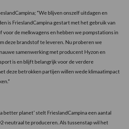
ieslandCampina; “We blijven onszelf uitdagen en
eden is FrieslandCampina gestart met het gebruik van
tof voor de melkwagens en hebben we pompstations in
om deze brandstof te leveren. Nu proberen we
in nauwe samenwerking met producent Hyzon en
rt is en blijft belangrijk voor de verdere
et deze betrokken partijen willen wede klimaatimpact
ken.”
better planet’ stelt FrieslandCampina een aantal
-neutraal te produceren. Als tussenstap wil het