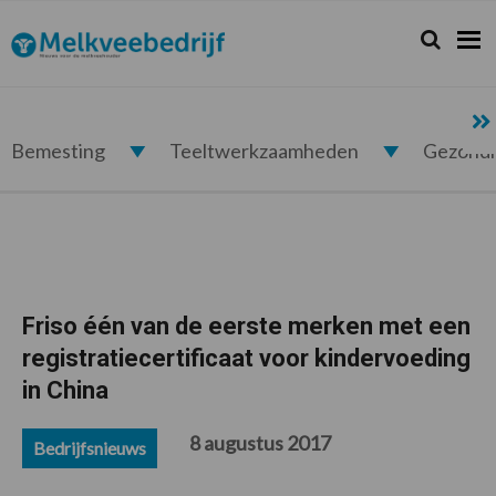
Spring
Door
Spring
Spring
naar
naar
naar
naar
Zoeken...
Zoek
Melkveebedrijf.nl
de
de
de
de
hoofdnavigatie
hoofd
eerste
voettekst
inhoud
sidebar
Bemesting
Teeltwerkzaamheden
Gezond
Friso één van de eerste merken met een
registratiecertificaat voor kindervoeding
in China
8 augustus 2017
Bedrijfsnieuws