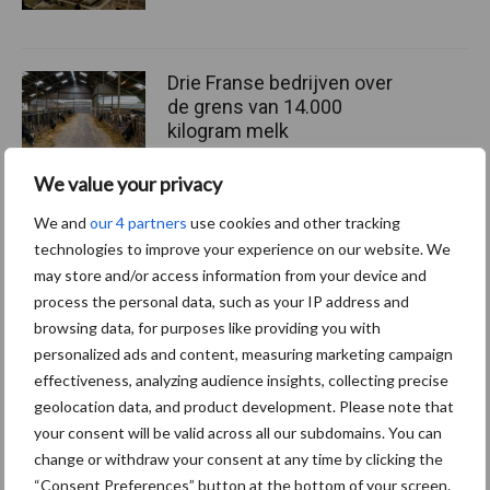
Drie Franse bedrijven over
de grens van 14.000
kilogram melk
We value your privacy
We and
our 4 partners
use cookies and other tracking
Pöttinger introduceert
compacte dubbelrotor-
technologies to improve your experience on our website. We
zwadhark in de hef
may store and/or access information from your device and
process the personal data, such as your IP address and
browsing data, for purposes like providing you with
personalized ads and content, measuring marketing campaign
effectiveness, analyzing audience insights, collecting precise
Themapagina's
geolocation data, and product development. Please note that
your consent will be valid across all our subdomains. You can
Diergezondheid
Bemesting
Fokkerij
Melkv
change or withdraw your consent at any time by clicking the
“Consent Preferences” button at the bottom of your screen.