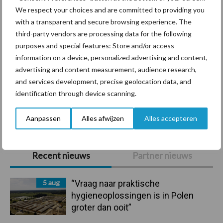
We respect your choices and are committed to providing you
with a transparent and secure browsing experience. The
third-party vendors are processing data for the following
Ligbox &
Bedrijfsnieuws
purposes and special features: Store and/or access
Voerhekken
information on a device, personalized advertising and content,
advertising and content measurement, audience research,
and services development, precise geolocation data, and
identification through device scanning.
Toon meer
Aanpassen
Alles afwijzen
Alles accepteren
Primaire
Recent nieuws
Partner nieuws
Sidebar
5 aug
“Vraag naar praktische
hygieneoplossingen is in Polen
groter dan ooit”