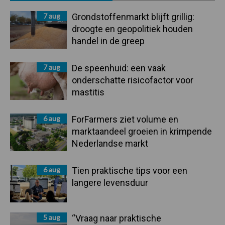
Sidebar
7 aug
Grondstoffenmarkt blijft grillig:
droogte en geopolitiek houden
handel in de greep
7 aug
De speenhuid: een vaak
onderschatte risicofactor voor
mastitis
6 aug
ForFarmers ziet volume en
marktaandeel groeien in krimpende
Nederlandse markt
6 aug
Tien praktische tips voor een
langere levensduur
5 aug
“Vraag naar praktische