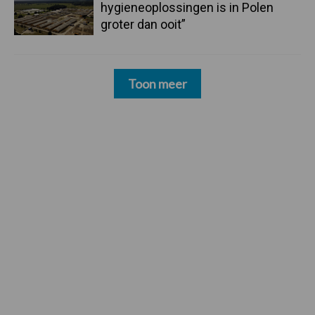
hygieneoplossingen is in Polen
groter dan ooit”
Toon meer
Footer