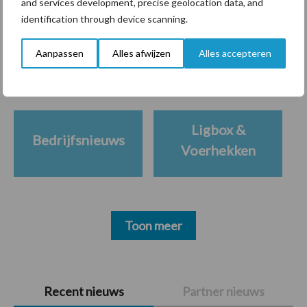
and services development, precise geolocation data, and
Themapagina's
identification through device scanning.
Aanpassen
Alles afwijzen
Alles accepteren
Diergezondheid
Bemesting
Fokkerij
Melkv
Ligbox &
Bedrijfsnieuws
Voerhekken
Toon meer
Primaire
Recent nieuws
Partner nieuws