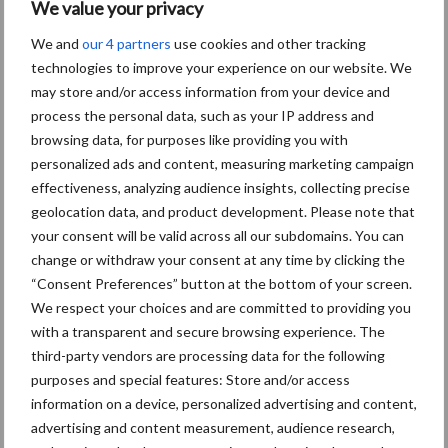
We value your privacy
We and
our 4 partners
use cookies and other tracking
Grondstoffenmarkt blijft
technologies to improve your experience on our website. We
grillig: droogte en
may store and/or access information from your device and
geopolitiek houden handel
process the personal data, such as your IP address and
in de greep
browsing data, for purposes like providing you with
personalized ads and content, measuring marketing campaign
De speenhuid: een vaak
effectiveness, analyzing audience insights, collecting precise
onderschatte risicofactor
geolocation data, and product development. Please note that
voor mastitis
your consent will be valid across all our subdomains. You can
change or withdraw your consent at any time by clicking the
“Consent Preferences” button at the bottom of your screen.
We respect your choices and are committed to providing you
ForFarmers ziet volume en
with a transparent and secure browsing experience. The
marktaandeel groeien in
third-party vendors are processing data for the following
krimpende Nederlandse
purposes and special features: Store and/or access
markt
information on a device, personalized advertising and content,
advertising and content measurement, audience research,