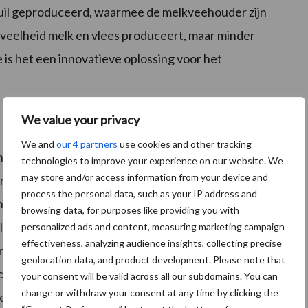
uil geproduceerd, waarmee de melkveehouder zijn
veelheid melk en vlees produceert, maar minder
 is het een innovatieve oplossing voor het
We value your privacy
We and
our 4 partners
use cookies and other tracking
in toenemende mate komen te liggen op het
technologies to improve your experience on our website. We
may store and/or access information from your device and
ronder nu ook het grassap van Grassa. De startcultuur
process the personal data, such as your IP address and
gsel van twee soorten L.Plantarum en één soort
browsing data, for purposes like providing you with
l voor hoge productie melkzuur en lage productie
personalized ads and content, measuring marketing campaign
effectiveness, analyzing audience insights, collecting precise
rijkere mengsels als raapzaad-, soja- en
geolocation data, and product development. Please note that
holten van Dr.FERM. Hij heeft al 15 jaar praktische
your consent will be valid across all our subdomains. You can
change or withdraw your consent at any time by clicking the
fen. Per week verwerkt Dr.FERM zo’n 6.000 ton