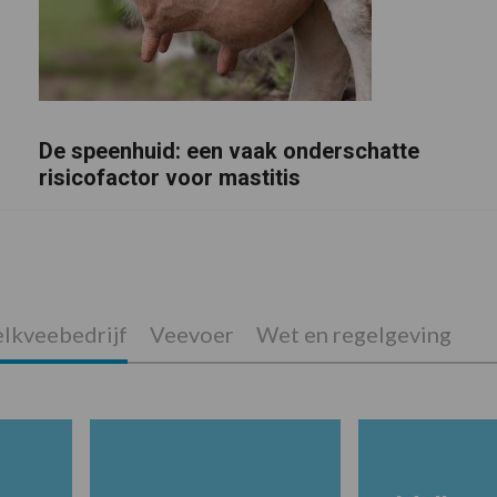
De speenhuid: een vaak onderschatte
risicofactor voor mastitis
lkveebedrijf
Veevoer
Wet en regelgeving