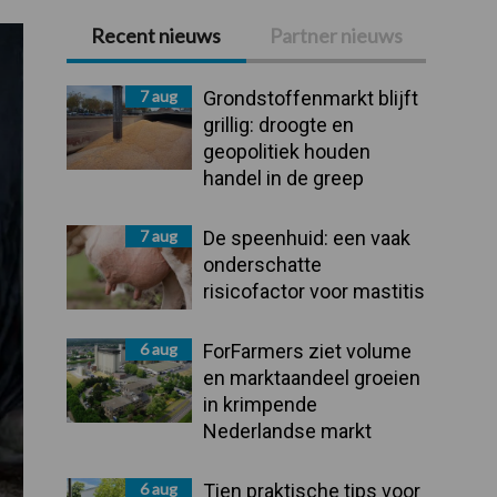
Recent nieuws
Partner nieuws
Primaire
Sidebar
7 aug
Grondstoffenmarkt blijft
grillig: droogte en
geopolitiek houden
handel in de greep
7 aug
De speenhuid: een vaak
onderschatte
risicofactor voor mastitis
6 aug
ForFarmers ziet volume
en marktaandeel groeien
in krimpende
Nederlandse markt
6 aug
Tien praktische tips voor