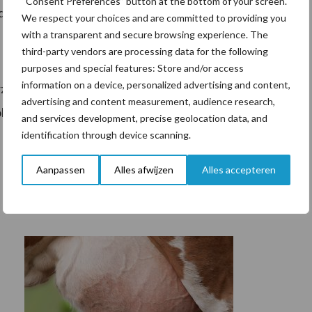
“Consent Preferences” button at the bottom of your screen.
den voor proteïnen in diervoeding.
We respect your choices and are committed to providing you
with a transparent and secure browsing experience. The
third-party vendors are processing data for the following
purposes and special features: Store and/or access
information on a device, personalized advertising and content,
rzoeken of er voor meer eindproducten van Grassa
advertising and content measurement, audience research,
volgende worden de grasvezels onder de loep genomen.
and services development, precise geolocation data, and
identification through device scanning.
Aanpassen
Alles afwijzen
Alles accepteren