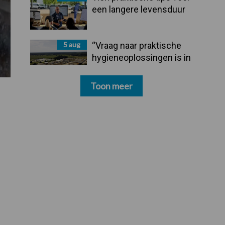
een langere levensduur
5 aug
“Vraag naar praktische
hygieneoplossingen is in
Polen groter dan ooit”
Toon meer