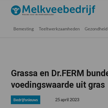
Spring
Door
Spring
Spring
naar
naar
naar
naar
Melkveebedrijf.nl
de
de
de
de
hoofdnavigatie
hoofd
eerste
voettekst
inhoud
sidebar
Bemesting
Teeltwerkzaamheden
Gezondheid
Grassa en Dr.FERM bunde
voedingswaarde uit gras
25 april 2023
Bedrijfsnieuws