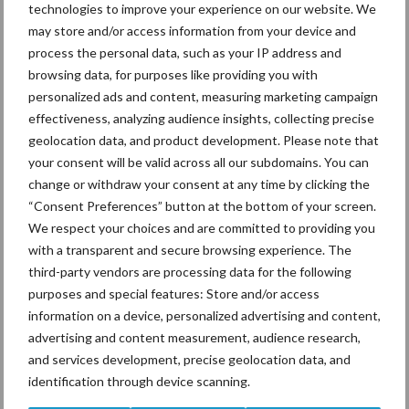
technologies to improve your experience on our website. We
may store and/or access information from your device and
process the personal data, such as your IP address and
browsing data, for purposes like providing you with
Ligbox &
Bedrijfsnieuws
personalized ads and content, measuring marketing campaign
Voerhekken
effectiveness, analyzing audience insights, collecting precise
geolocation data, and product development. Please note that
your consent will be valid across all our subdomains. You can
change or withdraw your consent at any time by clicking the
Toon meer
“Consent Preferences” button at the bottom of your screen.
We respect your choices and are committed to providing you
with a transparent and secure browsing experience. The
third-party vendors are processing data for the following
Primaire
Recent nieuws
Partner nieuws
purposes and special features: Store and/or access
information on a device, personalized advertising and content,
Sidebar
advertising and content measurement, audience research,
6 aug
ForFarmers ziet volume en
and services development, precise geolocation data, and
marktaandeel groeien in krimpende
identification through device scanning.
Nederlandse markt