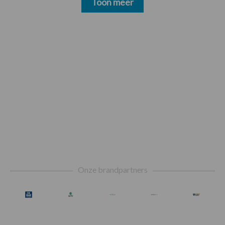
Toon meer
Footer
Onze brandpartners