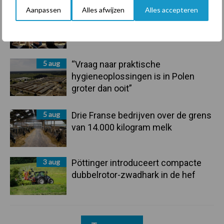
Aanpassen
Alles afwijzen
Alles accepteren
6 aug
Tien praktische tips voor een
langere levensduur
5 aug
“Vraag naar praktische
hygieneoplossingen is in Polen
groter dan ooit”
5 aug
Drie Franse bedrijven over de grens
van 14.000 kilogram melk
3 aug
Pöttinger introduceert compacte
dubbelrotor-zwadhark in de hef