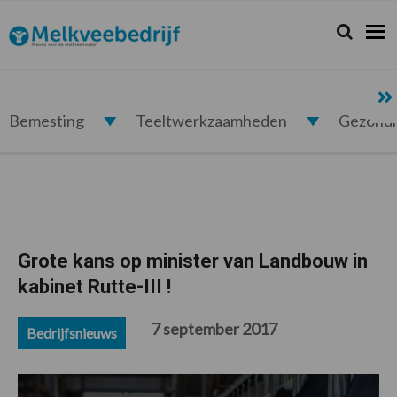
Spring
Door
Spring
Spring
naar
naar
naar
naar
Zoeken...
Zoek
Melkveebedrijf.nl
de
de
de
de
hoofdnavigatie
hoofd
eerste
voettekst
inhoud
sidebar
Bemesting
Teeltwerkzaamheden
Gezond
Grote kans op minister van Landbouw in
kabinet Rutte-III !
7 september 2017
Bedrijfsnieuws