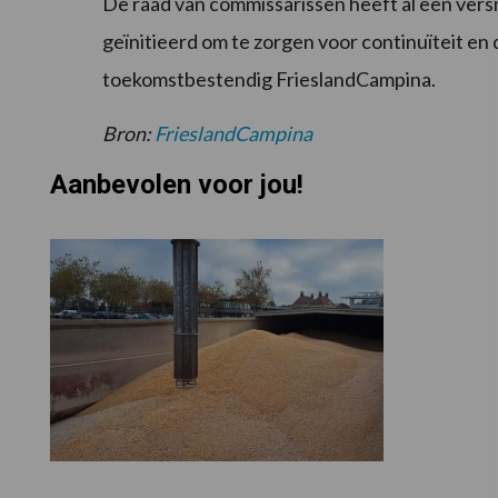
De raad van commissarissen heeft al een versn
geïnitieerd om te zorgen voor continuïteit en 
toekomstbestendig FrieslandCampina.
Bron:
FrieslandCampina
Aanbevolen voor jou!