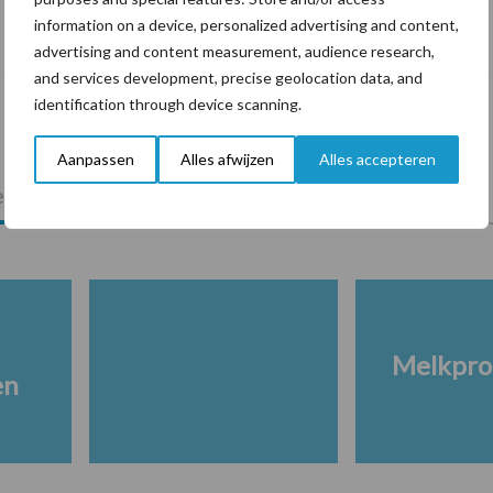
De speenhuid: een vaak onderschatte
information on a device, personalized advertising and content,
risicofactor voor mastitis
advertising and content measurement, audience research,
and services development, precise geolocation data, and
identification through device scanning.
Aanpassen
Alles afwijzen
Alles accepteren
lkveebedrijf
Veevoer
Wet en regelgeving
Melkpro
en