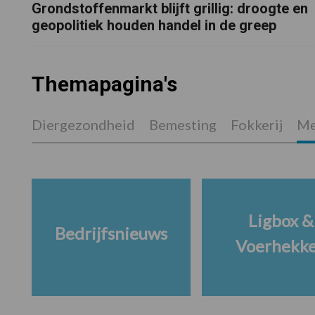
Grondstoffenmarkt blijft grillig: droogte en
geopolitiek houden handel in de greep
Themapagina's
Diergezondheid
Bemesting
Fokkerij
Me
Ligbox &
Bedrijfsnieuws
Voerhekk