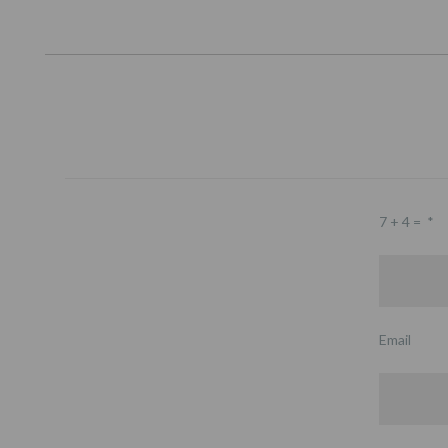
7 + 4 =
*
Email