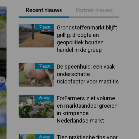
Recent nieuws
Partner nieuws
Primaire
Sidebar
7 aug
Grondstoffenmarkt blijft
grillig: droogte en
geopolitiek houden
handel in de greep
7 aug
De speenhuid: een vaak
onderschatte
risicofactor voor mastitis
6 aug
ForFarmers ziet volume
en marktaandeel groeien
in krimpende
Nederlandse markt
6 aug
Tien praktische tips voor