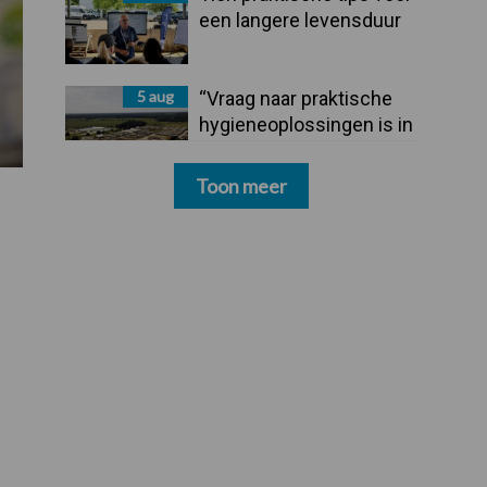
een langere levensduur
5 aug
“Vraag naar praktische
hygieneoplossingen is in
Polen groter dan ooit”
Toon meer