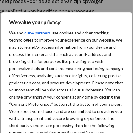
eld proces voor de selectie van zijn opvolger
de realisatie van bedrijfsplannen voor een
We value your privacy
We and
our 4 partners
use cookies and other tracking
technologies to improve your experience on our website. We
may store and/or access information from your device and
process the personal data, such as your IP address and
browsing data, for purposes like providing you with
personalized ads and content, measuring marketing campaign
effectiveness, analyzing audience insights, collecting precise
geolocation data, and product development. Please note that
your consent will be valid across all our subdomains. You can
change or withdraw your consent at any time by clicking the
“Consent Preferences” button at the bottom of your screen.
We respect your choices and are committed to providing you
with a transparent and secure browsing experience. The
third-party vendors are processing data for the following
purposes and special features: Store and/or access