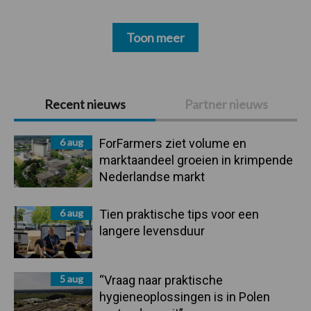
Toon meer
Primaire
Recent nieuws
Partner nieuws
Sidebar
6 aug
ForFarmers ziet volume en
marktaandeel groeien in krimpende
Nederlandse markt
6 aug
Tien praktische tips voor een
langere levensduur
5 aug
“Vraag naar praktische
hygieneoplossingen is in Polen