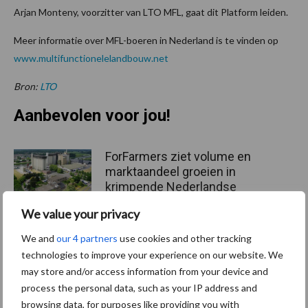
Arjan Monteny, voorzitter van LTO MFL, gaat dit Platform leiden.
Meer informatie over MFL-boeren in Nederland is te vinden op
www.multifunctionelelandbouw.net
Bron:
LTO
Aanbevolen voor jou!
ForFarmers ziet volume en
marktaandeel groeien in
krimpende Nederlandse
markt
We value your privacy
We and
our 4 partners
use cookies and other tracking
Tien praktische tips voor
technologies to improve your experience on our website. We
een langere levensduur
may store and/or access information from your device and
process the personal data, such as your IP address and
browsing data, for purposes like providing you with