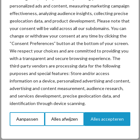
personalized ads and content, measuring marketing campaign
effectiveness, analyzing audience insights, collecting precise
“Vraag naar praktische
hygieneoplossingen is in
geolocation data, and product development. Please note that
Polen groter dan ooit”
your consent will be valid across all our subdomains. You can
change or withdraw your consent at any time by clicking the
“Consent Preferences” button at the bottom of your screen.
We respect your choices and are committed to providing you
with a transparent and secure browsing experience. The
Themapagina's
third-party vendors are processing data for the following
purposes and special features: Store and/or access
Diergezondheid
Bemesting
Fokkerij
Melkv
information on a device, personalized advertising and content,
advertising and content measurement, audience research,
and services development, precise geolocation data, and
identification through device scanning.
Ligbox &
Bedrijfsnieuws
Aanpassen
Alles afwijzen
Alles accepteren
Voerhekken