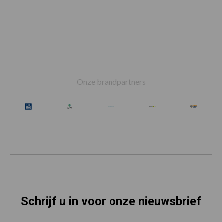
Footer
Onze brandpartners
Schrijf u in voor onze nieuwsbrief