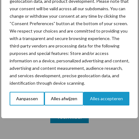
geolocation data, and product development. Please note that
your consent will be valid across all our subdomains. You can
change or withdraw your consent at any time by clicking the
Themapagina's
“Consent Preferences” button at the bottom of your screen.
We respect your choices and are committed to providing you
with a transparent and secure browsing experience. The
Diergezondheid
Bemesting
Fokkerij
Melkv
third-party vendors are processing data for the following
purposes and special features: Store and/or access
information on a device, personalized advertising and content,
advertising and content measurement, audience research,
Ligbox &
and services development, precise geolocation data, and
Bedrijfsnieuws
Voerhekken
identification through device scanning.
Aanpassen
Alles afwijzen
Alles accepteren
Toon meer