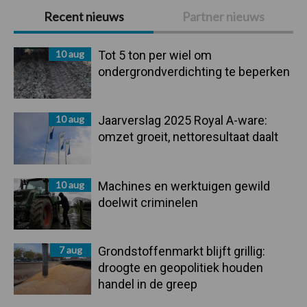
Primaire
Recent nieuws
Partner nieuws
Sidebar
10 aug
Tot 5 ton per wiel om
ondergrondverdichting te beperken
10 aug
Jaarverslag 2025 Royal A-ware:
omzet groeit, nettoresultaat daalt
10 aug
Machines en werktuigen gewild
doelwit criminelen
7 aug
Grondstoffenmarkt blijft grillig:
droogte en geopolitiek houden
handel in de greep