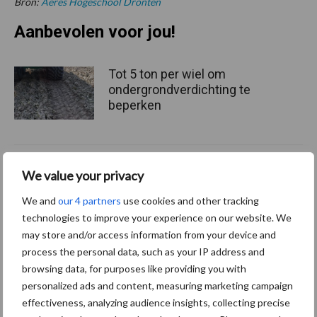
Bron:
Aeres Hogeschool Dronten
Aanbevolen voor jou!
Tot 5 ton per wiel om
ondergrondverdichting te
beperken
Jaarverslag 2025 Royal A-
We value your privacy
ware: omzet groeit,
nettoresultaat daalt
We and
our 4 partners
use cookies and other tracking
technologies to improve your experience on our website. We
may store and/or access information from your device and
process the personal data, such as your IP address and
Machines en werktuigen
browsing data, for purposes like providing you with
gewild doelwit criminelen
personalized ads and content, measuring marketing campaign
effectiveness, analyzing audience insights, collecting precise