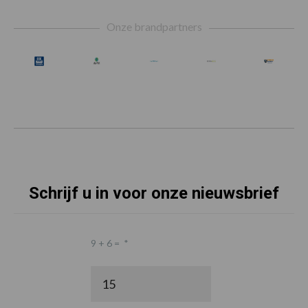
Footer
Onze brandpartners
Schrijf u in voor onze nieuwsbrief
9 + 6 =
*