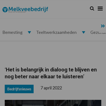
Spring
Door
Spring
Spring
naar
naar
naar
naar
Zoeken...
Zoek
Melkveebedrijf.nl
de
de
de
de
hoofdnavigatie
hoofd
eerste
voettekst
inhoud
sidebar
Bemesting
Teeltwerkzaamheden
Gezond
‘Het is belangrijk in dialoog te blijven en
nog beter naar elkaar te luisteren’
7 april 2022
Bedrijfsnieuws