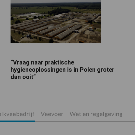
“Vraag naar praktische
hygieneoplossingen is in Polen groter
dan ooit”
lkveebedrijf
Veevoer
Wet en regelgeving