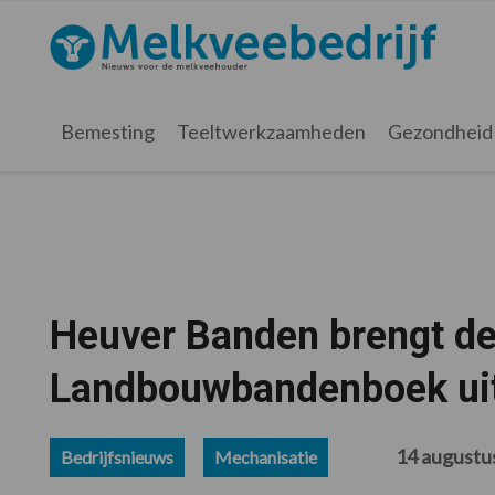
Spring
Door
Spring
Spring
naar
naar
naar
naar
Melkveebedrijf.nl
de
de
de
de
hoofdnavigatie
hoofd
eerste
voettekst
inhoud
sidebar
Bemesting
Teeltwerkzaamheden
Gezondheid
Heuver Banden brengt der
Landbouwbandenboek ui
14 augustu
Bedrijfsnieuws
Mechanisatie