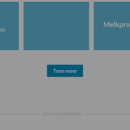
Melkpro
en
Toon meer
Onze brandpartners