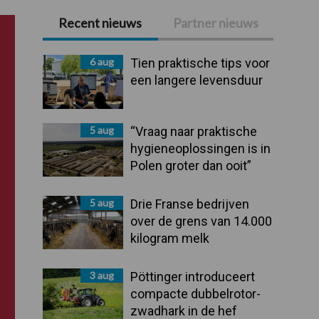
Recent nieuws
Partner nieuws
Primaire
Sidebar
6 aug
Tien praktische tips voor
een langere levensduur
5 aug
“Vraag naar praktische
hygieneoplossingen is in
Polen groter dan ooit”
5 aug
Drie Franse bedrijven
over de grens van 14.000
kilogram melk
3 aug
Pöttinger introduceert
compacte dubbelrotor-
zwadhark in de hef