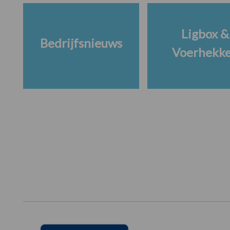
Ligbox &
Bedrijfsnieuws
Voerhekk
Footer