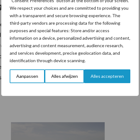
“Consent Preferences” button at the bottom of your screen.
te bestellen
We respect your choices and are committed to providing you
with a transparent and secure browsing experience. The
third-party vendors are processing data for the following
n het Landbouwbandenboek wil ontvangen, kan deze
purposes and special features: Store and/or access
door het bestelformulier op de website van Heuver
information on a device, personalized advertising and content,
terecht voor real-time productdata en bijbehorende
advertising and content measurement, audience research,
and services development, precise geolocation data, and
act opnemen met zijn of haar contactpersonen binnen
identification through device scanning.
ende Heuver-medewerkers is daarbij in het boek terug
Aanpassen
Alles afwijzen
Alles accepteren
offline altijd voor haar klanten klaar.