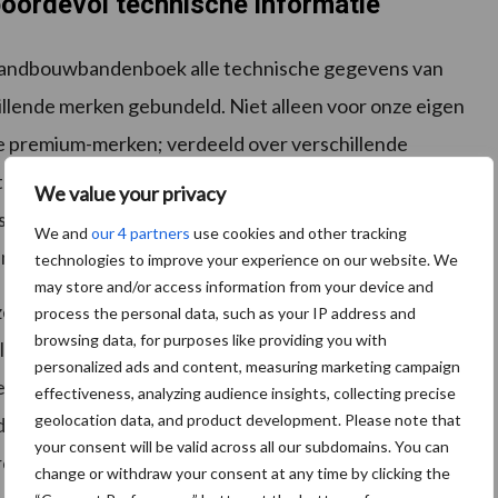
boordevol technische informatie
we Landbouwbandenboek alle technische gegevens van
llende merken gebundeld. Niet alleen voor onze eigen
te premium-merken; verdeeld over verschillende
teerd op bandenmaat. Hiermee kan men snel de
We value your privacy
selecteren”, vervolgt Erik Soepenberg,
We and
our 4 partners
use cookies and other tracking
n.
technologies to improve your experience on our website. We
may store and/or access information from your device and
nze nieuwe en unieke wielenconfigurator. Met behulp
process the personal data, such as your IP address and
browsing data, for purposes like providing you with
al enige tijd op-maat-gemaakte landbouwwielen
personalized ads and content, measuring marketing campaign
behulp van onze wielenconfigurator kunnen klanten
effectiveness, analyzing audience insights, collecting precise
geolocation data, and product development. Please note that
irect in bestelling zetten. Daarmee combineren wij
your consent will be valid across all our subdomains. You can
 round’ voor onze klanten.”
change or withdraw your consent at any time by clicking the