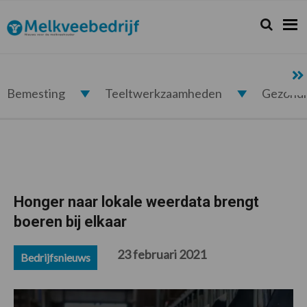
Spring
Door
Spring
Spring
naar
naar
naar
naar
Zoeken...
Zoek
Melkveebedrijf.nl
de
de
de
de
hoofdnavigatie
hoofd
eerste
voettekst
inhoud
sidebar
Bemesting
Teeltwerkzaamheden
Gezond
Honger naar lokale weerdata brengt
boeren bij elkaar
23 februari 2021
Bedrijfsnieuws