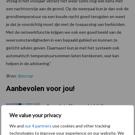
Vroeg in het voorjaar verrast het weer soms nog wel eens met
een nachtvorstje aan de grond. Op de weerpaal kun je dan ook de
grondtemperatuur na een koude nacht goed terugzien en weet
je dat je voorzichtig moet zijn met de toepassing van herbiciden.
Met de netwerkfunctie krijgen we ook een goed beeld van de
weersomstandigheden in een bepaald gebied en kunnen zo
gericht advies geven. Daarnaast kun je met het systeem ook
automatisch temperatuursommen laten berekenen, wat kan
helpen in de advisering.”
Bron:
Sencrop
Aanbevolen voor jou!
Grondstoffenmarkt blijft
grillig: droogte en
We value your privacy
geopolitiek houden handel
We and
our 4 partners
use cookies and other tracking
in de greep
technologies to improve your experience on our website. We