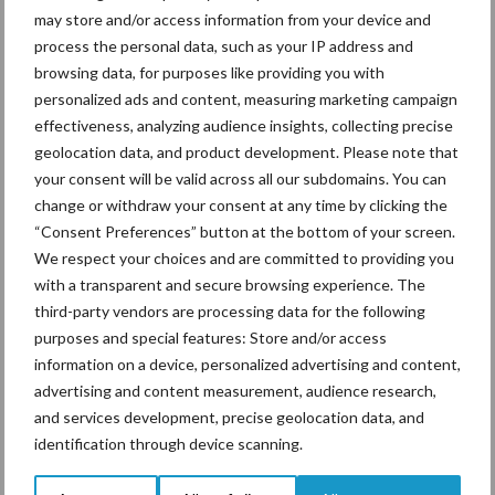
may store and/or access information from your device and
De speenhuid: een vaak
process the personal data, such as your IP address and
onderschatte risicofactor
browsing data, for purposes like providing you with
voor mastitis
personalized ads and content, measuring marketing campaign
effectiveness, analyzing audience insights, collecting precise
geolocation data, and product development. Please note that
your consent will be valid across all our subdomains. You can
ForFarmers ziet volume en
change or withdraw your consent at any time by clicking the
marktaandeel groeien in
“Consent Preferences” button at the bottom of your screen.
krimpende Nederlandse
We respect your choices and are committed to providing you
markt
with a transparent and secure browsing experience. The
third-party vendors are processing data for the following
purposes and special features: Store and/or access
Themapagina's
information on a device, personalized advertising and content,
advertising and content measurement, audience research,
and services development, precise geolocation data, and
Diergezondheid
Bemesting
Fokkerij
Melkv
identification through device scanning.