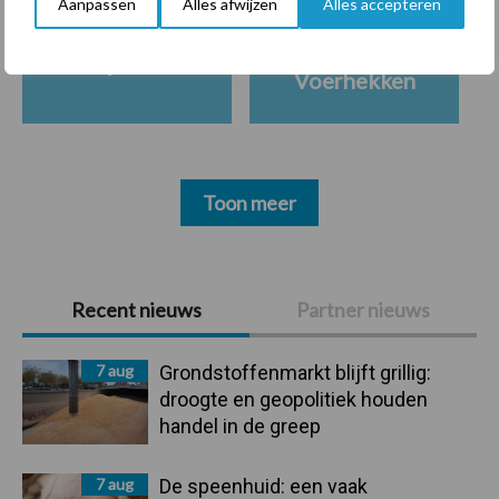
Aanpassen
Alles afwijzen
Alles accepteren
Ligbox &
Bedrijfsnieuws
Voerhekken
Toon meer
Primaire
Recent nieuws
Partner nieuws
Sidebar
7 aug
Grondstoffenmarkt blijft grillig:
droogte en geopolitiek houden
handel in de greep
7 aug
De speenhuid: een vaak