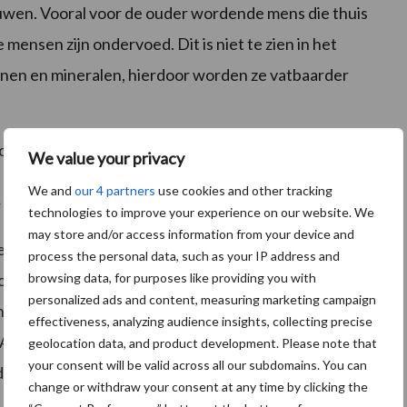
ouwen. Vooral voor de ouder wordende mens die thuis
 mensen zijn ondervoed. Dit is niet te zien in het
inen en mineralen, hierdoor worden ze vatbaarder
ofpeer.
We value your privacy
We and
our 4 partners
use cookies and other tracking
 Farmer Day’
technologies to improve your experience on our website. We
may store and/or access information from your device and
n zijn gemaakt tussen LTO Noord en de huisartsen.
process the personal data, such as your IP address and
browsing data, for purposes like providing you with
voeding contact zoeken met LTO Noord. Ook wilden
personalized ads and content, measuring marketing campaign
 agrarisch bedrijf bezoeken en daar samen met de
effectiveness, analyzing audience insights, collecting precise
Al met al was het een heel geslaagd diner dat werd
geolocation data, and product development. Please note that
your consent will be valid across all our subdomains. You can
d Week en de ‘Thank a Farmer Day’.
change or withdraw your consent at any time by clicking the