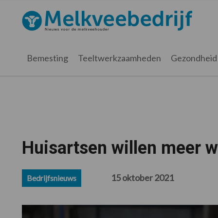
Spring
Door
Spring
Spring
naar
naar
naar
naar
Melkveebedrijf.nl
de
de
de
de
hoofdnavigatie
hoofd
eerste
voettekst
inhoud
sidebar
Bemesting
Teeltwerkzaamheden
Gezondheid
Huisartsen willen meer w
15 oktober 2021
Bedrijfsnieuws