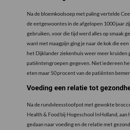
Na de bloemkoolsoep met paling vertelde Cees 
de eetgewoontes in de afgelopen 1000 jaar zij
gebruiken, voor die tijd werd alles op smaak 
want met maagpijn ging je naar de kok die een 
het Dijklander ziekenhuis weer meer kruiden
patiëntengroepen gegeven. Niet iedereen hee
eten maar 50 procent van de patiënten bemer
Voeding een relatie tot gezondh
Na de rundvleesstoofpot met gewokte broccoli
Health & Food bij Hogeschool InHolland, aan
gedaan naar voeding en de relatie met gezond