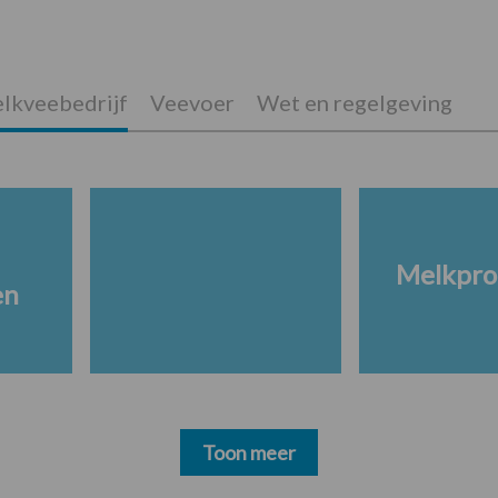
lkveebedrijf
Veevoer
Wet en regelgeving
Melkpro
en
Toon meer