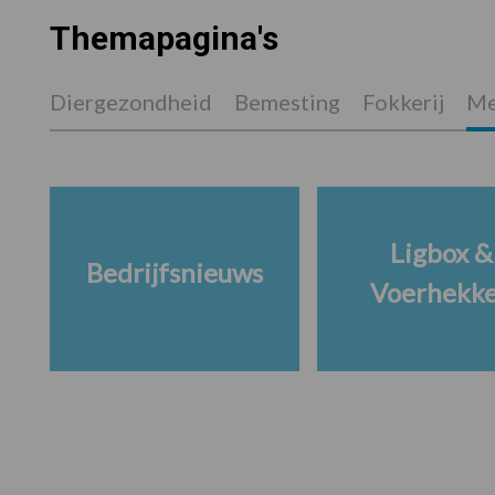
Themapagina's
Diergezondheid
Bemesting
Fokkerij
Me
Ligbox &
Bedrijfsnieuws
Voerhekk