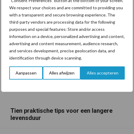
“Consent Preferences” button at the bottom of your screen.
We respect your choices and are committed to providing you
with a transparent and secure browsing experience. The
third-party vendors are processing data for the following
purposes and special features: Store and/or access
information on a device, personalized advertising and content,
advertising and content measurement, audience research,
and services development, precise geolocation data, and
identification through device scanning.
Aanpassen
Alles afwijzen
Alles accepteren
Tien praktische tips voor een langere
levensduur