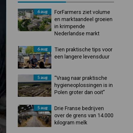
Sidebar
6 aug
ForFarmers ziet volume
en marktaandeel groeien
in krimpende
Nederlandse markt
6 aug
Tien praktische tips voor
een langere levensduur
5 aug
“Vraag naar praktische
hygieneoplossingen is in
Polen groter dan ooit”
5 aug
Drie Franse bedrijven
over de grens van 14.000
kilogram melk