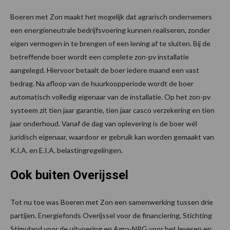
Boeren met Zon maakt het mogelijk dat agrarisch ondernemers
een energieneutrale bedrijfsvoering kunnen realiseren, zonder
eigen vermogen in te brengen of een lening af te sluiten. Bij de
betreffende boer wordt een complete zon-pv installatie
aangelegd. Hiervoor betaalt de boer iedere maand een vast
bedrag. Na afloop van de huurkoopperiode wordt de boer
automatisch volledig eigenaar van de installatie. Op het zon-pv
systeem zit tien jaar garantie, tien jaar casco verzekering en tien
jaar onderhoud. Vanaf de dag van oplevering is de boer wél
juridisch eigenaar, waardoor er gebruik kan worden gemaakt van
K.I.A. en E.I.A. belastingregelingen.
Ook buiten Overijssel
Tot nu toe was Boeren met Zon een samenwerking tussen drie
partijen. Energiefonds Overijssel voor de financiering, Stichting
Stimuland voor de uitvoering en Agro-NRG voor het leveren en