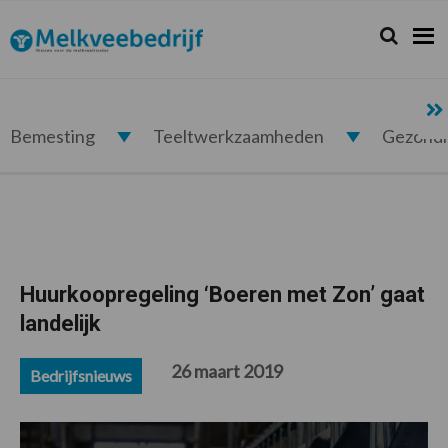
Spring
Door
Spring
Spring
naar
naar
naar
naar
Zoeken...
Zoek
Melkveebedrijf.nl
de
de
de
de
hoofdnavigatie
hoofd
eerste
voettekst
inhoud
sidebar
Bemesting
Teeltwerkzaamheden
Gezond
Huurkoopregeling ‘Boeren met Zon’ gaat
landelijk
26 maart 2019
Bedrijfsnieuws