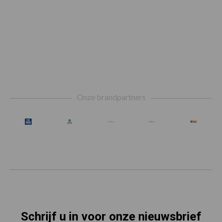
Footer
Onze brandpartners
Schrijf u in voor onze nieuwsbrief