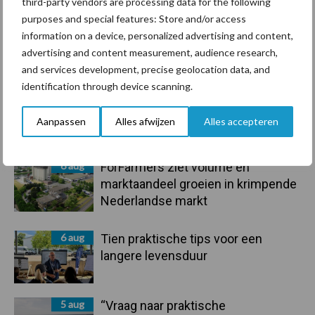
third-party vendors are processing data for the following
purposes and special features: Store and/or access
information on a device, personalized advertising and content,
advertising and content measurement, audience research,
Toon meer
and services development, precise geolocation data, and
identification through device scanning.
Primaire
Aanpassen
Alles afwijzen
Alles accepteren
Recent nieuws
Partner nieuws
Sidebar
6 aug
ForFarmers ziet volume en
marktaandeel groeien in krimpende
Nederlandse markt
6 aug
Tien praktische tips voor een
langere levensduur
5 aug
“Vraag naar praktische