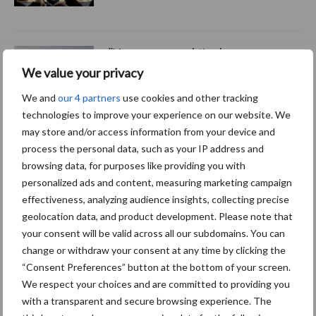
“Vraag naar praktische
hygieneoplossingen is in
We value your privacy
Polen groter dan ooit”
We and
our 4 partners
use cookies and other tracking
technologies to improve your experience on our website. We
may store and/or access information from your device and
process the personal data, such as your IP address and
Themapagina's
browsing data, for purposes like providing you with
personalized ads and content, measuring marketing campaign
effectiveness, analyzing audience insights, collecting precise
Diergezondheid
Bemesting
Fokkerij
Melkv
geolocation data, and product development. Please note that
your consent will be valid across all our subdomains. You can
change or withdraw your consent at any time by clicking the
“Consent Preferences” button at the bottom of your screen.
Ligbox &
We respect your choices and are committed to providing you
Bedrijfsnieuws
Voerhekken
with a transparent and secure browsing experience. The