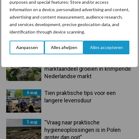
purposes and special features: Store and/or access
information on a device, personalized advertising and content,
Toon meer
advertising and content measurement, audience research,
and services development, precise geolocation data, and
identification through device scanning.
Primaire
Recent nieuws
Partner nieuws
Aanpassen
Alles afwijzen
Alles accepteren
Sidebar
6 aug
ForFarmers ziet volume en
marktaandeel groeien in krimpende
Nederlandse markt
6 aug
Tien praktische tips voor een
langere levensduur
5 aug
“Vraag naar praktische
hygieneoplossingen is in Polen
groter dan ooit”