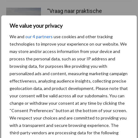
“Vraag naar praktische
hygieneoplossingen is in
Polen groter dan ooit”
We value your privacy
We and
our 4 partners
use cookies and other tracking
technologies to improve your experience on our website. We
may store and/or access information from your device and
Themapagina's
process the personal data, such as your IP address and
browsing data, for purposes like providing you with
personalized ads and content, measuring marketing campaign
Diergezondheid
Bemesting
Fokkerij
Melkv
effectiveness, analyzing audience insights, collecting precise
geolocation data, and product development. Please note that
your consent will be valid across all our subdomains. You can
change or withdraw your consent at any time by clicking the
Ligbox &
“Consent Preferences” button at the bottom of your screen.
Bedrijfsnieuws
Voerhekken
We respect your choices and are committed to providing you
with a transparent and secure browsing experience. The
third-party vendors are processing data for the following