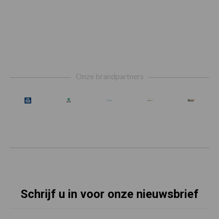
Footer
Onze brandpartners
Schrijf u in voor onze nieuwsbrief