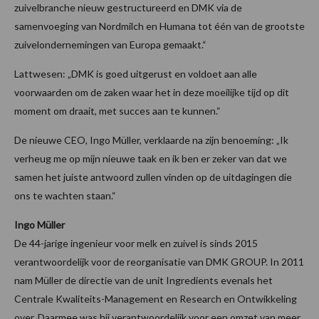
zuivelbranche nieuw gestructureerd en DMK via de
samenvoeging van Nordmilch en Humana tot één van de grootste
zuivelondernemingen van Europa gemaakt.“
Lattwesen: „DMK is goed uitgerust en voldoet aan alle
voorwaarden om de zaken waar het in deze moeilijke tijd op dit
moment om draait, met succes aan te kunnen.“
De nieuwe CEO, Ingo Müller, verklaarde na zijn benoeming: „Ik
verheug me op mijn nieuwe taak en ik ben er zeker van dat we
samen het juiste antwoord zullen vinden op de uitdagingen die
ons te wachten staan.“
Ingo Müller
De 44-jarige ingenieur voor melk en zuivel is sinds 2015
verantwoordelijk voor de reorganisatie van DMK GROUP. In 2011
nam Müller de directie van de unit Ingredients evenals het
Centrale Kwaliteits-Management en Research en Ontwikkeling
over. Daarmee was hij verantwoordelijk voor een omzet van meer