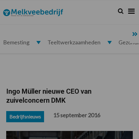
Spring
Door
Spring
Spring
naar
naar
naar
naar
Zoeken...
Zoek
Melkveebedrijf.nl
de
de
de
de
hoofdnavigatie
hoofd
eerste
voettekst
inhoud
sidebar
Bemesting
Teeltwerkzaamheden
Gezond
Ingo Müller nieuwe CEO van
zuivelconcern DMK
15 september 2016
Bedrijfsnieuws