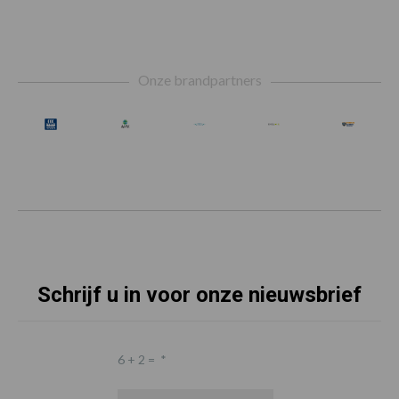
Footer
Onze brandpartners
Schrijf u in voor onze nieuwsbrief
6 + 2 =
*