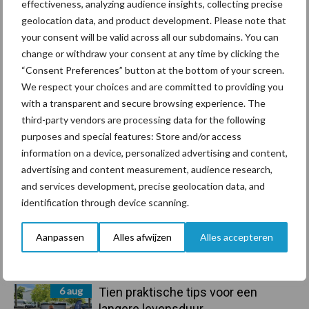
effectiveness, analyzing audience insights, collecting precise
geolocation data, and product development. Please note that
Primaire
your consent will be valid across all our subdomains. You can
Recent nieuws
Partner nieuws
change or withdraw your consent at any time by clicking the
Sidebar
“Consent Preferences” button at the bottom of your screen.
7 aug
Grondstoffenmarkt blijft grillig:
We respect your choices and are committed to providing you
droogte en geopolitiek houden
with a transparent and secure browsing experience. The
handel in de greep
third-party vendors are processing data for the following
purposes and special features: Store and/or access
7 aug
De speenhuid: een vaak
information on a device, personalized advertising and content,
onderschatte risicofactor voor
advertising and content measurement, audience research,
mastitis
and services development, precise geolocation data, and
identification through device scanning.
6 aug
ForFarmers ziet volume en
Aanpassen
Alles afwijzen
Alles accepteren
marktaandeel groeien in krimpende
Nederlandse markt
6 aug
Tien praktische tips voor een
langere levensduur