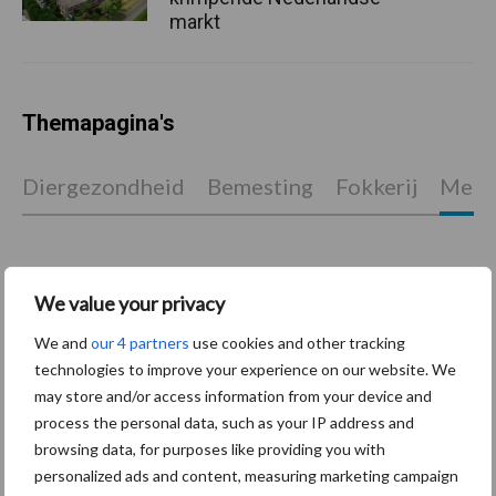
markt
Themapagina's
Diergezondheid
Bemesting
Fokkerij
Melkv
Ligbox &
We value your privacy
Bedrijfsnieuws
Voerhekken
We and
our 4 partners
use cookies and other tracking
technologies to improve your experience on our website. We
may store and/or access information from your device and
process the personal data, such as your IP address and
browsing data, for purposes like providing you with
Toon meer
personalized ads and content, measuring marketing campaign