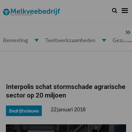
Spring
Door
Spring
Spring
naar
naar
naar
naar
Zoeken...
Zoek
Melkveebedrijf.nl
de
de
de
de
hoofdnavigatie
hoofd
eerste
voettekst
inhoud
sidebar
Bemesting
Teeltwerkzaamheden
Gezond
Interpolis schat stormschade agrarische
sector op 20 miljoen
22 januari 2018
Bedrijfsnieuws