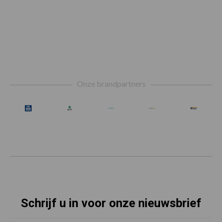
Footer
Onze brandpartners
Schrijf u in voor onze nieuwsbrief