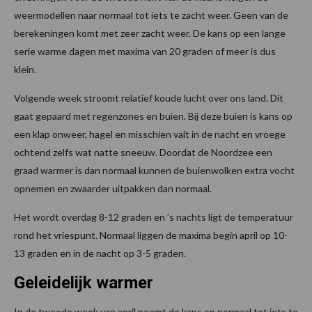
weermodellen naar normaal tot iets te zacht weer. Geen van de
berekeningen komt met zeer zacht weer. De kans op een lange
serie warme dagen met maxima van 20 graden of meer is dus
klein.
Volgende week stroomt relatief koude lucht over ons land. Dit
gaat gepaard met regenzones en buien. Bij deze buien is kans op
een klap onweer, hagel en misschien valt in de nacht en vroege
ochtend zelfs wat natte sneeuw. Doordat de Noordzee een
graad warmer is dan normaal kunnen de buienwolken extra vocht
opnemen en zwaarder uitpakken dan normaal.
Het wordt overdag 8-12 graden en ’s nachts ligt de temperatuur
rond het vriespunt. Normaal liggen de maxima begin april op 10-
13 graden en in de nacht op 3-5 graden.
Geleidelijk warmer
In de tweede week van april neemt de kans op normaal tot iets te