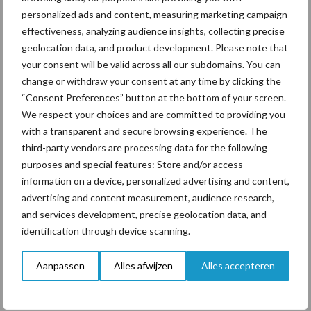
personalized ads and content, measuring marketing campaign
vallen.
effectiveness, analyzing audience insights, collecting precise
Vorig jaar op twee na warmste april in
geolocation data, and product development. Please note that
ruim 300 jaar!
your consent will be valid across all our subdomains. You can
change or withdraw your consent at any time by clicking the
In
2018
leek het wel zomer in april. De gemiddelde temperatuur
“Consent Preferences” button at the bottom of your screen.
kwam in De Bilt uit op 12,2 graden tegen 9,2 graden normaal. In
We respect your choices and are committed to providing you
with a transparent and secure browsing experience. The
2009 was het net zo warm en alleen 2007 en 2011 waren nog
third-party vendors are processing data for the following
warmer met 13,1 graden. Op 19 april vorig jaar was het
purposes and special features: Store and/or access
recordwarm met 27,4 graden in De Bilt en 29,6 graden in Lelystad.
information on a device, personalized advertising and content,
Ook op 7, 8 en 22 april werden officiële warmterecords
advertising and content measurement, audience research,
genoteerd. Door een kletsnat slot werd april 2018 toch een
and services development, precise geolocation data, and
natte maand. Er viel 74 mm tegen 44 normaal. Sinds 2001 was het
identification through device scanning.
niet zo nat geweest in april.
Aanpassen
Alles afwijzen
Alles accepteren
Bron:
Weeronline:
Weerextremen nemen toe: kans op absoluut