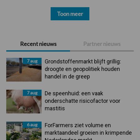
Toon meer
Primaire
Recent nieuws
Partner nieuws
Sidebar
7 aug
Grondstoffenmarkt blijft grillig:
droogte en geopolitiek houden
handel in de greep
7 aug
De speenhuid: een vaak
onderschatte risicofactor voor
mastitis
6 aug
ForFarmers ziet volume en
marktaandeel groeien in krimpende