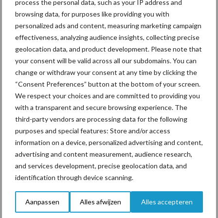
process the personal data, such as your IP address and
browsing data, for purposes like providing you with
personalized ads and content, measuring marketing campaign
effectiveness, analyzing audience insights, collecting precise
geolocation data, and product development. Please note that
Toon meer
your consent will be valid across all our subdomains. You can
change or withdraw your consent at any time by clicking the
“Consent Preferences” button at the bottom of your screen.
Primaire
We respect your choices and are committed to providing you
Recent nieuws
Partner nieuws
with a transparent and secure browsing experience. The
Sidebar
third-party vendors are processing data for the following
7 aug
Grondstoffenmarkt blijft grillig:
purposes and special features: Store and/or access
droogte en geopolitiek houden
information on a device, personalized advertising and content,
handel in de greep
advertising and content measurement, audience research,
and services development, precise geolocation data, and
7 aug
De speenhuid: een vaak
identification through device scanning.
onderschatte risicofactor voor
mastitis
Aanpassen
Alles afwijzen
Alles accepteren