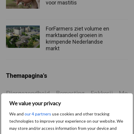
voor mastitis
ForFarmers ziet volume en
marktaandeel groeien in
krimpende Nederlandse
markt
Themapagina's
Diergezondheid
Bemesting
Fokkerij
Melkv
We value your privacy
We and
our 4 partners
use cookies and other tracking
technologies to improve your experience on our website. We
Ligbox &
Bedrijfsnieuws
may store and/or access information from your device and
Voerhekken