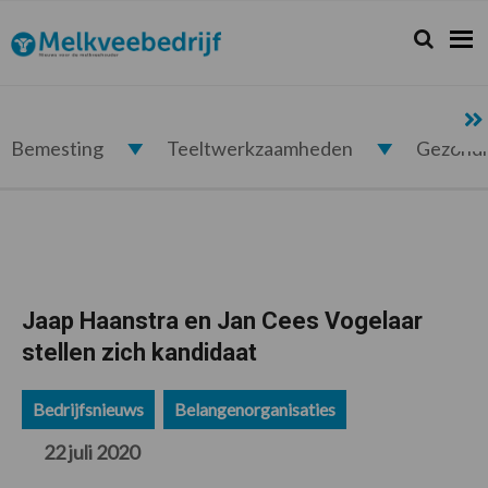
Spring
Door
Spring
Spring
naar
naar
naar
naar
Zoeken...
Zoek
Melkveebedrijf.nl
de
de
de
de
hoofdnavigatie
hoofd
eerste
voettekst
inhoud
sidebar
Bemesting
Teeltwerkzaamheden
Gezond
Jaap Haanstra en Jan Cees Vogelaar
stellen zich kandidaat
Bedrijfsnieuws
Belangenorganisaties
22 juli 2020