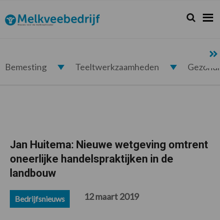
Spring
Door
Spring
Spring
naar
naar
naar
naar
Zoeken...
Zoek
Melkveebedrijf.nl
de
de
de
de
hoofdnavigatie
hoofd
eerste
voettekst
inhoud
sidebar
Bemesting
Teeltwerkzaamheden
Gezond
Jan Huitema: Nieuwe wetgeving omtrent
oneerlijke handelspraktijken in de
landbouw
12 maart 2019
Bedrijfsnieuws