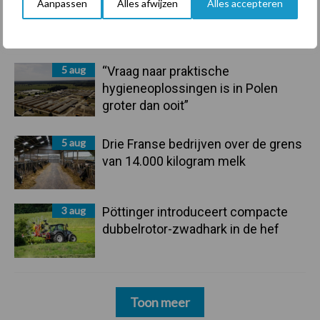
6 aug
Tien praktische tips voor een
Aanpassen
Alles afwijzen
Alles accepteren
langere levensduur
5 aug
“Vraag naar praktische
hygieneoplossingen is in Polen
groter dan ooit”
5 aug
Drie Franse bedrijven over de grens
van 14.000 kilogram melk
3 aug
Pöttinger introduceert compacte
dubbelrotor-zwadhark in de hef
Toon meer