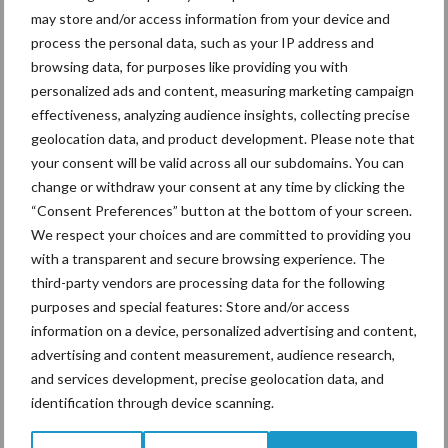
may store and/or access information from your device and
process the personal data, such as your IP address and
Ligbox &
browsing data, for purposes like providing you with
Bedrijfsnieuws
Voerhekken
personalized ads and content, measuring marketing campaign
effectiveness, analyzing audience insights, collecting precise
geolocation data, and product development. Please note that
your consent will be valid across all our subdomains. You can
change or withdraw your consent at any time by clicking the
Toon meer
“Consent Preferences” button at the bottom of your screen.
We respect your choices and are committed to providing you
with a transparent and secure browsing experience. The
Primaire
third-party vendors are processing data for the following
Recent nieuws
Partner nieuws
purposes and special features: Store and/or access
Sidebar
information on a device, personalized advertising and content,
6 aug
ForFarmers ziet volume en
advertising and content measurement, audience research,
marktaandeel groeien in krimpende
and services development, precise geolocation data, and
Nederlandse markt
identification through device scanning.