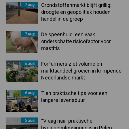
7 aug
Grondstoffenmarkt blijft grillig:
droogte en geopolitiek houden
handel in de greep
7 aug
De speenhuid: een vaak
onderschatte risicofactor voor
mastitis
6 aug
ForFarmers ziet volume en
marktaandeel groeien in krimpende
Nederlandse markt
6 aug
Tien praktische tips voor een
langere levensduur
5 aug
“Vraag naar praktische
hygieneoplossingen is in Polen