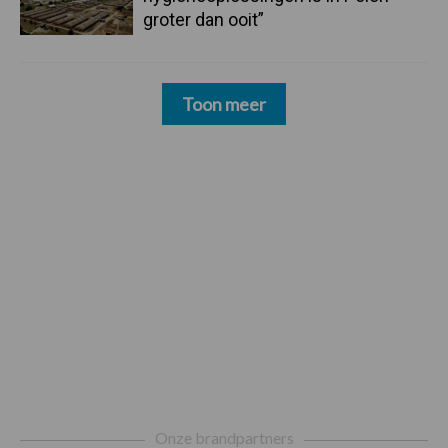
groter dan ooit”
Toon meer
Footer
Onze brandpartners