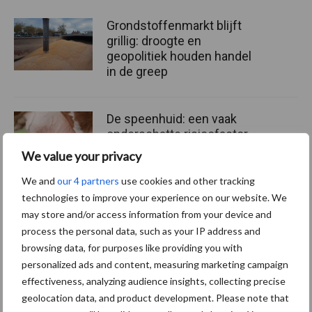
Grondstoffenmarkt blijft
grillig: droogte en
geopolitiek houden handel
in de greep
De speenhuid: een vaak
onderschatte risicofactor
voor mastitis
We value your privacy
We and
our 4 partners
use cookies and other tracking
technologies to improve your experience on our website. We
ForFarmers ziet volume en
may store and/or access information from your device and
marktaandeel groeien in
process the personal data, such as your IP address and
krimpende Nederlandse
browsing data, for purposes like providing you with
markt
personalized ads and content, measuring marketing campaign
effectiveness, analyzing audience insights, collecting precise
geolocation data, and product development. Please note that