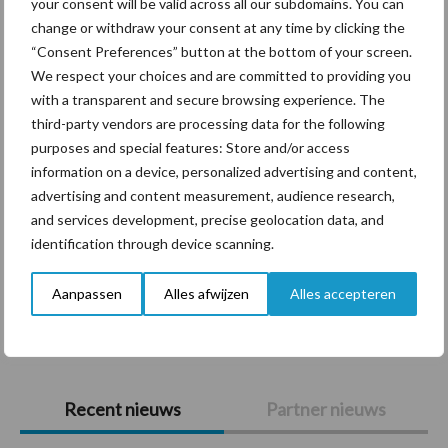
your consent will be valid across all our subdomains. You can
Themapagina's
change or withdraw your consent at any time by clicking the
“Consent Preferences” button at the bottom of your screen.
Diergezondheid
Bemesting
Fokkerij
Melkv
We respect your choices and are committed to providing you
with a transparent and secure browsing experience. The
third-party vendors are processing data for the following
purposes and special features: Store and/or access
Ligbox &
information on a device, personalized advertising and content,
Bedrijfsnieuws
advertising and content measurement, audience research,
Voerhekken
and services development, precise geolocation data, and
identification through device scanning.
Aanpassen
Alles afwijzen
Alles accepteren
Toon meer
Primaire
Recent nieuws
Partner nieuws
Sidebar