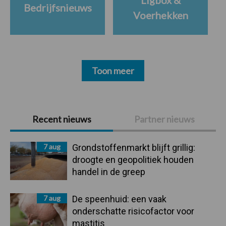
Ligbox &
Bedrijfsnieuws
Voerhekken
Toon meer
Primaire
Recent nieuws
Partner nieuws
Sidebar
7 aug
Grondstoffenmarkt blijft grillig:
droogte en geopolitiek houden
handel in de greep
7 aug
De speenhuid: een vaak
onderschatte risicofactor voor
mastitis