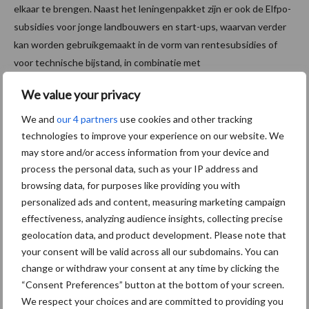
elkaar te brengen. Naast het leningenpakket zijn er ook de Elfpo-
subsidies voor jonge landbouwers en start-ups, waarvan verder
kan worden gebruikgemaakt in de vorm van rentesubsidies of
voor technische bijstand, in combinatie met
financieringsinstrumenten. Daarnaast bieden de EIB en
We value your privacy
het
Europees Investeringsfonds (EIF)
advies en expertise aan de
beheersautoriteiten.
We and
our 4 partners
use cookies and other tracking
technologies to improve your experience on our website. We
Bron:
Europese Commissie
may store and/or access information from your device and
process the personal data, such as your IP address and
Aanbevolen voor jou!
browsing data, for purposes like providing you with
personalized ads and content, measuring marketing campaign
Grondstoffenmarkt blijft
effectiveness, analyzing audience insights, collecting precise
grillig: droogte en
geolocation data, and product development. Please note that
geopolitiek houden handel
your consent will be valid across all our subdomains. You can
in de greep
change or withdraw your consent at any time by clicking the
“Consent Preferences” button at the bottom of your screen.
We respect your choices and are committed to providing you
De speenhuid: een vaak