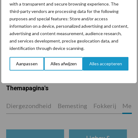
with a transparent and secure browsing experience. The
onderschatte risicofactor
third-party vendors are processing data for the following
voor mastitis
purposes and special features: Store and/or access
information on a device, personalized advertising and content,
advertising and content measurement, audience research,
ForFarmers ziet volume en
and services development, precise geolocation data, and
marktaandeel groeien in
identification through device scanning.
krimpende Nederlandse
markt
Aanpassen
Alles afwijzen
Alles accepteren
Themapagina's
Diergezondheid
Bemesting
Fokkerij
Melkv