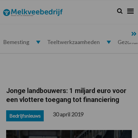
Spring
Door
Spring
Spring
naar
naar
naar
naar
Zoeken...
Zoek
Melkveebedrijf.nl
de
de
de
de
hoofdnavigatie
hoofd
eerste
voettekst
inhoud
sidebar
Bemesting
Teeltwerkzaamheden
Gezond
Jonge landbouwers: 1 miljard euro voor
een vlottere toegang tot financiering
30 april 2019
Bedrijfsnieuws