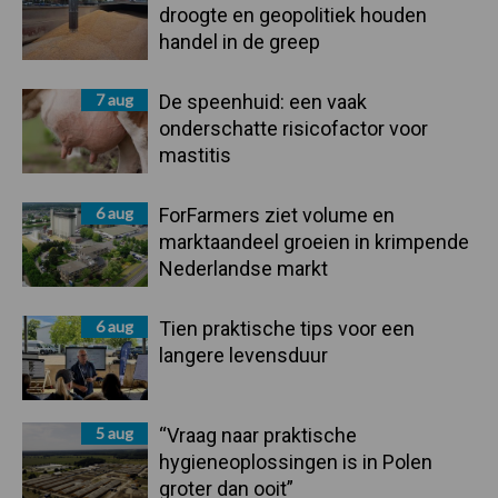
droogte en geopolitiek houden
handel in de greep
7 aug
De speenhuid: een vaak
onderschatte risicofactor voor
mastitis
6 aug
ForFarmers ziet volume en
marktaandeel groeien in krimpende
Nederlandse markt
6 aug
Tien praktische tips voor een
langere levensduur
5 aug
“Vraag naar praktische
hygieneoplossingen is in Polen
groter dan ooit”