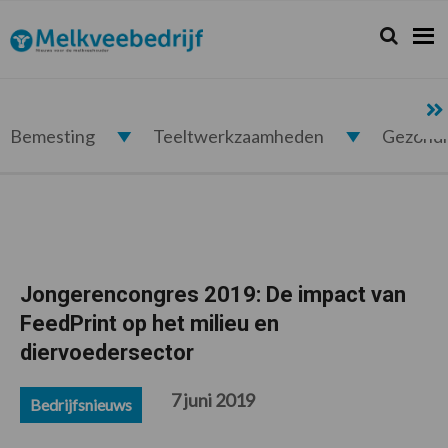
Spring
Door
Spring
Spring
naar
naar
naar
naar
Zoeken...
Zoek
Melkveebedrijf.nl
de
de
de
de
hoofdnavigatie
hoofd
eerste
voettekst
inhoud
sidebar
Bemesting
Teeltwerkzaamheden
Gezond
Jongerencongres 2019: De impact van
FeedPrint op het milieu en
diervoedersector
7 juni 2019
Bedrijfsnieuws