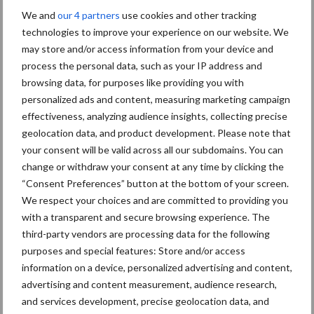
We and
our 4 partners
use cookies and other tracking
technologies to improve your experience on our website. We
may store and/or access information from your device and
process the personal data, such as your IP address and
Begin maart kopte de agrarische media dat de kennis van de
browsing data, for purposes like providing you with
personalized ads and content, measuring marketing campaign
erfbetreders over broeikasgassen, kringloop- en natuurinclusieve
effectiveness, analyzing audience insights, collecting precise
landbouw tegenvalt. In de vertaling van FeedPrint naar de
geolocation data, and product development. Please note that
veehouder speelt de erfbetreder een belangrijke rol.
your consent will be valid across all our subdomains. You can
De FeedPrint kan een kans bieden om de efficiëntie van onze
change or withdraw your consent at any time by clicking the
“Consent Preferences” button at the bottom of your screen.
landbouw beter naar waarde te schatten. Elke schakel in de
We respect your choices and are committed to providing you
sector zal hier meerwaarde kunnen bieden, maar hiervoor is een
with a transparent and secure browsing experience. The
integrale aanpak noodzakelijk.
third-party vendors are processing data for the following
Bron:
Nevedi
purposes and special features: Store and/or access
information on a device, personalized advertising and content,
Aanbevolen voor jou!
advertising and content measurement, audience research,
and services development, precise geolocation data, and