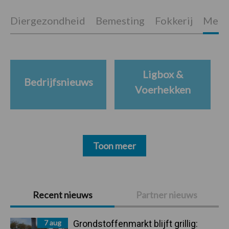
Diergezondheid
Bemesting
Fokkerij
Melkv
Ligbox &
Bedrijfsnieuws
Voerhekken
Toon meer
Primaire
Recent nieuws
Partner nieuws
Sidebar
7 aug
Grondstoffenmarkt blijft grillig: