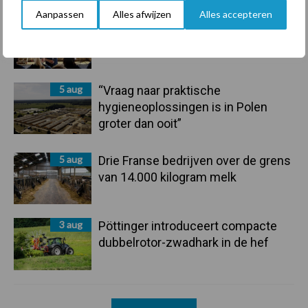
Aanpassen
Alles afwijzen
Alles accepteren
6 aug
Tien praktische tips voor een
langere levensduur
5 aug
“Vraag naar praktische
hygieneoplossingen is in Polen
groter dan ooit”
5 aug
Drie Franse bedrijven over de grens
van 14.000 kilogram melk
3 aug
Pöttinger introduceert compacte
dubbelrotor-zwadhark in de hef