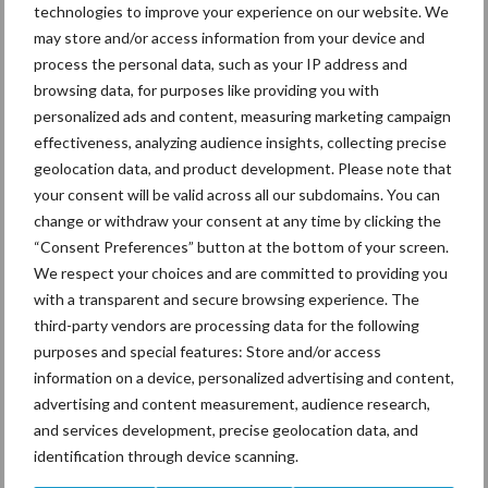
technologies to improve your experience on our website. We
may store and/or access information from your device and
process the personal data, such as your IP address and
browsing data, for purposes like providing you with
Ligbox &
Bedrijfsnieuws
personalized ads and content, measuring marketing campaign
Voerhekken
effectiveness, analyzing audience insights, collecting precise
geolocation data, and product development. Please note that
your consent will be valid across all our subdomains. You can
change or withdraw your consent at any time by clicking the
“Consent Preferences” button at the bottom of your screen.
Toon meer
We respect your choices and are committed to providing you
with a transparent and secure browsing experience. The
third-party vendors are processing data for the following
Primaire
purposes and special features: Store and/or access
Recent nieuws
Partner nieuws
information on a device, personalized advertising and content,
Sidebar
advertising and content measurement, audience research,
6 aug
ForFarmers ziet volume en
and services development, precise geolocation data, and
marktaandeel groeien in krimpende
identification through device scanning.
Nederlandse markt