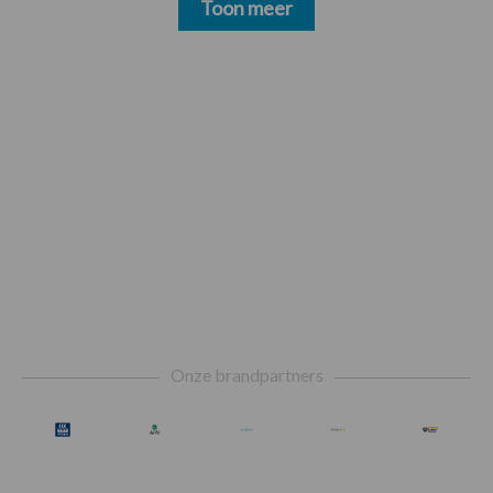
Toon meer
Footer
Onze brandpartners