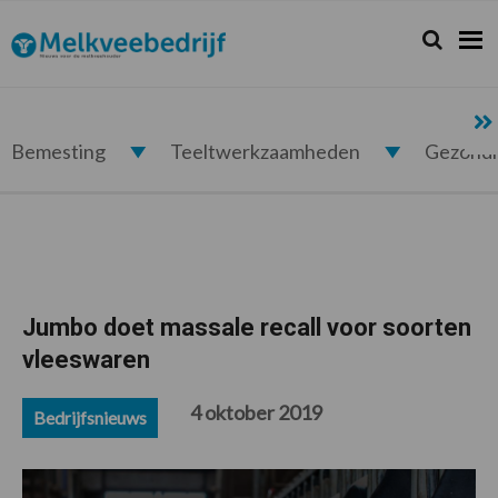
Spring
Door
Spring
Spring
naar
naar
naar
naar
Zoeken...
Zoek
Melkveebedrijf.nl
de
de
de
de
hoofdnavigatie
hoofd
eerste
voettekst
inhoud
sidebar
Bemesting
Teeltwerkzaamheden
Gezond
Jumbo doet massale recall voor soorten
vleeswaren
4 oktober 2019
Bedrijfsnieuws