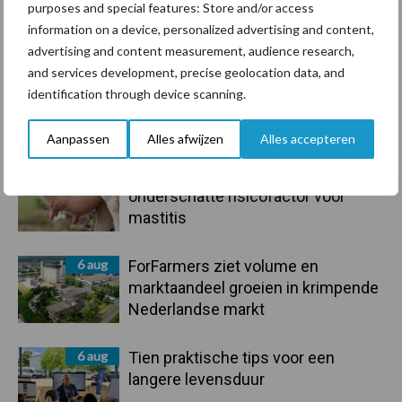
purposes and special features: Store and/or access
information on a device, personalized advertising and content,
Toon meer
advertising and content measurement, audience research,
and services development, precise geolocation data, and
identification through device scanning.
Primaire
Recent nieuws
Partner nieuws
Aanpassen
Alles afwijzen
Alles accepteren
Sidebar
7 aug
De speenhuid: een vaak
onderschatte risicofactor voor
mastitis
6 aug
ForFarmers ziet volume en
marktaandeel groeien in krimpende
Nederlandse markt
6 aug
Tien praktische tips voor een
langere levensduur