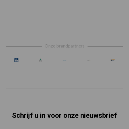
Footer
Onze brandpartners
Schrijf u in voor onze nieuwsbrief