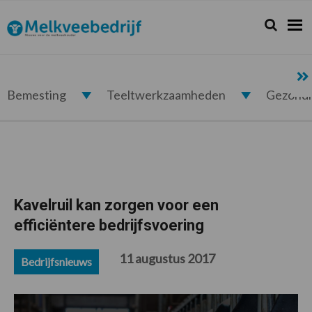
Spring
Door
Spring
Spring
naar
naar
naar
naar
Zoeken...
Zoek
Melkveebedrijf.nl
de
de
de
de
hoofdnavigatie
hoofd
eerste
voettekst
inhoud
sidebar
Bemesting
Teeltwerkzaamheden
Gezond
Kavelruil kan zorgen voor een
efficiëntere bedrijfsvoering
11 augustus 2017
Bedrijfsnieuws