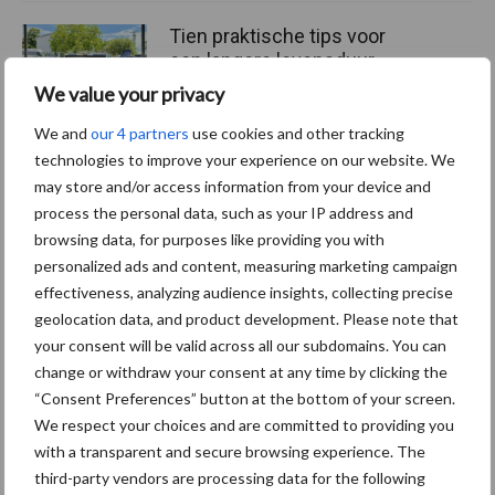
Tien praktische tips voor
een langere levensduur
We value your privacy
We and
our 4 partners
use cookies and other tracking
technologies to improve your experience on our website. We
may store and/or access information from your device and
Themapagina's
process the personal data, such as your IP address and
browsing data, for purposes like providing you with
personalized ads and content, measuring marketing campaign
Diergezondheid
Bemesting
Fokkerij
Melkv
effectiveness, analyzing audience insights, collecting precise
geolocation data, and product development. Please note that
your consent will be valid across all our subdomains. You can
change or withdraw your consent at any time by clicking the
Ligbox &
“Consent Preferences” button at the bottom of your screen.
Bedrijfsnieuws
Voerhekken
We respect your choices and are committed to providing you
with a transparent and secure browsing experience. The
third-party vendors are processing data for the following