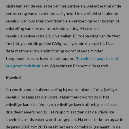
bijdragen aan de realisatie van natuurdoelen, waterberging of de
verbetering van de verkeersveiligheid. De overheid stimuleerde
kavelruil van oudsher door financiële vergoeding voor kosten of
vrijstelling van een overdrachtsbelasting. Maar deze
kavelruilsubsidie is na 2013 vervallen. Bij toepassing van de Wet
inrichting landelijk gebied (Wilg) was grondruil verplicht. Maar
deze methode van landinrichting wordt steeds minder
toegepast, zo is te lezen in het rapport '
Kavelruil draagt flink bij
aan grondmobiliteit
' van Wageningen Economic Research.
Kavelruil
Nu wordt vooral 'ruilverkaveling bij overeenkomst' of vrijwillige
kavelruil toegepast die vooral gekenmerkt wordt door het
vrijwillige karakter. Voor zo'n vrijwillige kavelruil heb je minimaal
drie deelnemers nodig. Het rapport laat zien dat de vrijwillige
kavelruil steeds vaker wordt toegepast. Na een sterke terugval in
de jaren 2000 tot 2003 heeft het een 'comeback' gemaakt. In de