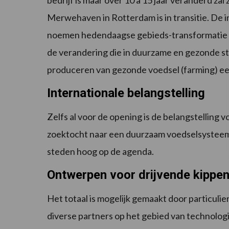
bedrijf is maar over 10 a 15 jaar veranderd zal
Merwehaven in Rotterdam is in transitie. De i
noemen hedendaagse gebieds-transformatie ‘
de verandering die in duurzame en gezonde ste
produceren van gezonde voedsel (farming) een 
Internationale belangstelling
Zelfs al voor de opening is de belangstelling 
zoektocht naar een duurzaam voedselsysteem i
steden hoog op de agenda.
Ontwerpen voor drijvende kippen
Het totaal is mogelijk gemaakt door particu
diverse partners op het gebied van technologi