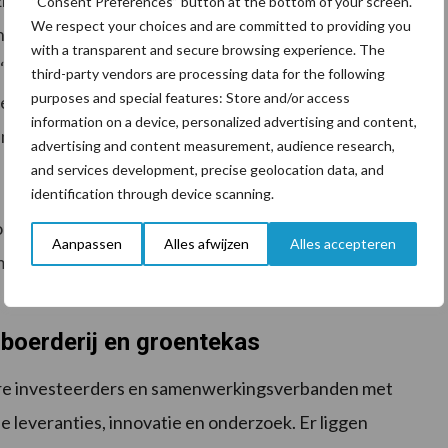
 zijn in een woon-/werkgebied. Dit deel van de
“Consent Preferences” button at the bottom of your screen.
We respect your choices and are committed to providing you
nitiatiefnemers van Floating Farm
with a transparent and secure browsing experience. The
Transfarmation’. Hiermee duiden ze op
third-party vendors are processing data for the following
purposes and special features: Store and/or access
den plaats moet vinden (transitie) en dat het
information on a device, personalized advertising and content,
vast onderdeel van en in de stad moet zijn.
advertising and content measurement, audience research,
and services development, precise geolocation data, and
identification through device scanning.
voor dit innovatieve project wereldwijd enorm. De
Aanpassen
Alles afwijzen
Alles accepteren
n een klimaat veranderende wereld staat bij vele
boerderij en groentekas
liere investeerders en samenwerkingsverbanden met
e leveranties, innovatie en onderzoek. Er liggen