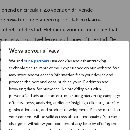
ienend en circulair. Zo voorzien drijvende
regenwater opgevangen op het dak en daarna
endeels uit de stad. Het menu voor de koeien bestaat
en gras van sportvelden en golfbanen uit de stad. De
n’ tot gezonde zuivel voor de omgeving. De
We value your privacy
aar eetbare voedingstoffen (eiwitten) wordt
We and
our 4 partners
use cookies and other tracking
technologies to improve your experience on our website. We
rwaarde voor duurzame voedselproductie. De zuivel
may store and/or access information from your device and
nenkort in de Lidl filialen van de regio Rotterdam.
process the personal data, such as your IP address and
r ook ruimte ‘aan boord’ voor educatie en presentaties.
browsing data, for purposes like providing you with
personalized ads and content, measuring marketing campaign
effectiveness, analyzing audience insights, collecting precise
geolocation data, and product development. Please note that
your consent will be valid across all our subdomains. You can
 Floating Farm uitzicht op een haven die nog volop in
change or withdraw your consent at any time by clicking the