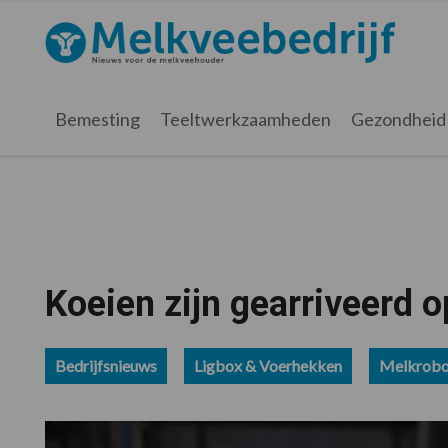
Spring
Door
Spring
Spring
naar
naar
naar
naar
Melkveebedrijf.nl
de
de
de
de
hoofdnavigatie
hoofd
eerste
voettekst
inhoud
sidebar
Bemesting
Teeltwerkzaamheden
Gezondheid
Koeien zijn gearriveerd o
Bedrijfsnieuws
Ligbox & Voerhekken
Melkrobo