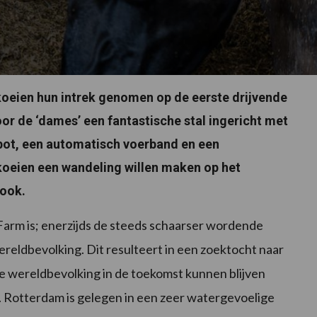
oeien hun intrek genomen op de eerste drijvende
voor de ‘dames’ een fantastische stal ingericht met
bot, een automatisch voerband en een
koeien een wandeling willen maken op het
 ook.
 Farm is; enerzijds de steeds schaarser wordende
eldbevolking. Dit resulteert in een zoektocht naar
 wereldbevolking in de toekomst kunnen blijven
g. Rotterdam is gelegen in een zeer watergevoelige