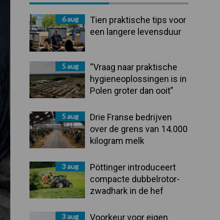
Sidebar
6 aug
Tien praktische tips voor
een langere levensduur
5 aug
“Vraag naar praktische
hygieneoplossingen is in
Polen groter dan ooit”
5 aug
Drie Franse bedrijven
over de grens van 14.000
kilogram melk
3 aug
Pöttinger introduceert
compacte dubbelrotor-
zwadhark in de hef
3 aug
Voorkeur voor eigen