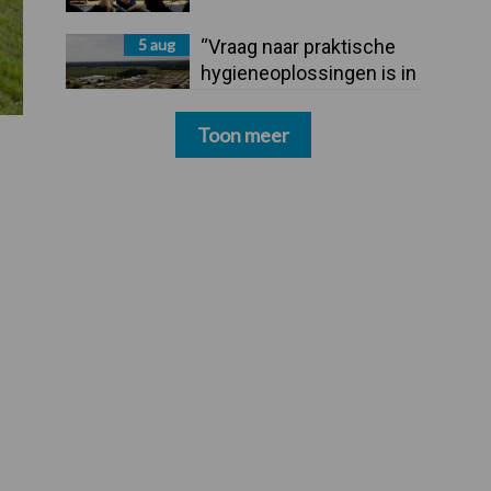
5 aug
“Vraag naar praktische
hygieneoplossingen is in
Polen groter dan ooit”
Toon meer