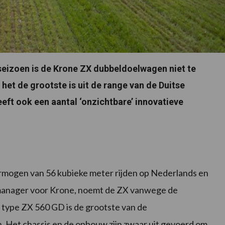
sseizoen is de Krone ZX dubbeldoelwagen niet te
het de grootste is uit de range van de Duitse
eft ook een aantal ‘onzichtbare’ innovatieve
mogen van 56 kubieke meter rijden op Nederlands en
pmanager voor Krone, noemt de ZX vanwege de
 type ZX 560 GD is de grootste van de
n. Het chassis en de opbouw zijn zwaar uit gevoerd om