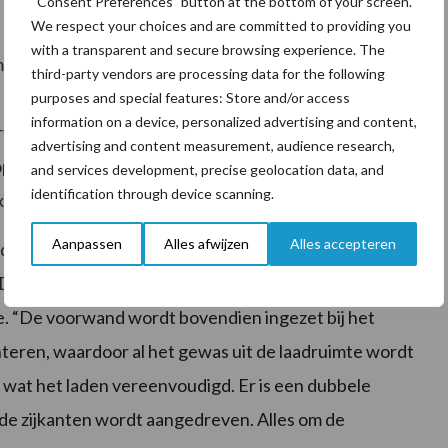
“Consent Preferences” button at the bottom of your screen.
We respect your choices and are committed to providing you
with a transparent and secure browsing experience. The
elijk te maken is niet alleen gekeken naar de
third-party vendors are processing data for the following
rgt voor 4,5 kuub extra laadruimte. “Als de
purposes and special features: Store and/or access
information on a device, personalized advertising and content,
oorwand automatisch naar voren. Zo kan de wagen meer
advertising and content measurement, audience research,
optimaal benut. Voordeel is ook dat het gewicht
and services development, precise geolocation data, and
identification through device scanning.
xtra trekkracht.”
Aanpassen
Alles afwijzen
Alles accepteren
nders bediend. De bewegingen kunnen zowel
 Door de openingen in de voorwand heeft de
e. “De voorwand wordt bovendien ingezet bij het
teren, waardoor al het gewas uit de laadruimte wordt
wat het laden vereenvoudigd. Er is een dubbele
ide zijkanten wordt aangedreven. Alles om de