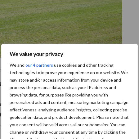
We value your privacy
We and
our 4 partners
use cookies and other tracking
 Krone heeft laadvermogen van 56 kubieke meter
technologies to improve your experience on our website. We
may store and/or access information from your device and
genschappen van de Krone-wagens, als de Easy Flow
process the personal data, such as your IP address and
 Die zorgen er voor dat de gewasstroom richting de
browsing data, for purposes like providing you with
personalized ads and content, measuring marketing campaign
 breedte plaatsvindt. “De pick-up is hydraulisch
effectiveness, analyzing audience insights, collecting precise
 de snelheid verhoogd, dan draait die sneller.” Het
geolocation data, and product development. Please note that
vebaan.
your consent will be valid across all our subdomains. You can
change or withdraw your consent at any time by clicking the