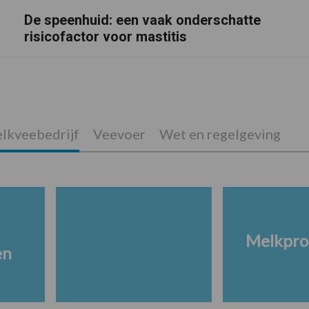
De speenhuid: een vaak onderschatte
risicofactor voor mastitis
lkveebedrijf
Veevoer
Wet en regelgeving
Melkpro
en