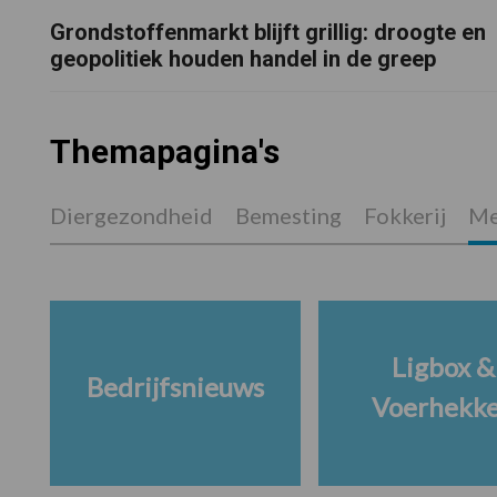
Grondstoffenmarkt blijft grillig: droogte en
geopolitiek houden handel in de greep
Themapagina's
Diergezondheid
Bemesting
Fokkerij
Me
Ligbox &
Bedrijfsnieuws
Voerhekk