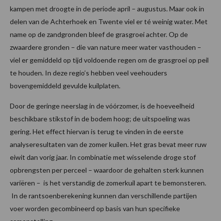
kampen met droogte in de periode april – augustus. Maar ook in
delen van de Achterhoek en Twente viel er té weinig water. Met
name op de zandgronden bleef de grasgroei achter. Op de
zwaardere gronden – die van nature meer water vasthouden –
viel er gemiddeld op tijd voldoende regen om de grasgroei op peil
te houden. In deze regio’s hebben veel veehouders
bovengemiddeld gevulde kuilplaten.
Door de geringe neerslag in de vóórzomer, is de hoeveelheid
beschikbare stikstof in de bodem hoog; de uitspoeling was
gering. Het effect hiervan is terug te vinden in de eerste
analyseresultaten van de zomer kuilen. Het gras bevat meer ruw
eiwit dan vorig jaar. In combinatie met wisselende droge stof
opbrengsten per perceel – waardoor de gehalten sterk kunnen
variëren – is het verstandig de zomerkuil apart te bemonsteren.
In de rantsoenberekening kunnen dan verschillende partijen
voer worden gecombineerd op basis van hun specifieke