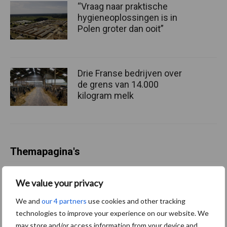
“Vraag naar praktische
hygieneoplossingen is in
Polen groter dan ooit”
Drie Franse bedrijven over
de grens van 14.000
kilogram melk
Themapagina's
Diergezondheid
Bemesting
Fokkerij
Melkv
We value your privacy
We and
our 4 partners
use cookies and other tracking
technologies to improve your experience on our website. We
may store and/or access information from your device and