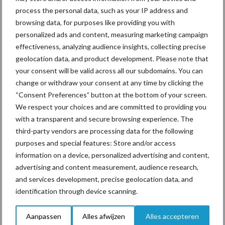
Ligbox &
process the personal data, such as your IP address and
Bedrijfsnieuws
Voerhekken
browsing data, for purposes like providing you with
personalized ads and content, measuring marketing campaign
effectiveness, analyzing audience insights, collecting precise
geolocation data, and product development. Please note that
your consent will be valid across all our subdomains. You can
Toon meer
change or withdraw your consent at any time by clicking the
“Consent Preferences” button at the bottom of your screen.
We respect your choices and are committed to providing you
Primaire
with a transparent and secure browsing experience. The
Recent nieuws
Partner nieuws
third-party vendors are processing data for the following
Sidebar
purposes and special features: Store and/or access
6 aug
Tien praktische tips voor een
information on a device, personalized advertising and content,
langere levensduur
advertising and content measurement, audience research,
and services development, precise geolocation data, and
identification through device scanning.
5 aug
“Vraag naar praktische
hygieneoplossingen is in Polen
Aanpassen
Alles afwijzen
Alles accepteren