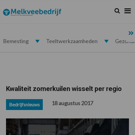
Spring
Door
Spring
Spring
naar
naar
naar
naar
Zoeken...
Zoek
Melkveebedrijf.nl
de
de
de
de
hoofdnavigatie
hoofd
eerste
voettekst
inhoud
sidebar
Bemesting
Teeltwerkzaamheden
Gezond
Kwaliteit zomerkuilen wisselt per regio
18 augustus 2017
Bedrijfsnieuws