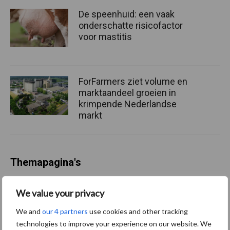
De speenhuid: een vaak
onderschatte risicofactor
voor mastitis
ForFarmers ziet volume en
marktaandeel groeien in
krimpende Nederlandse
markt
Themapagina's
Diergezondheid
Bemesting
Fokkerij
Melkv
We value your privacy
We and
our 4 partners
use cookies and other tracking
technologies to improve your experience on our website. We