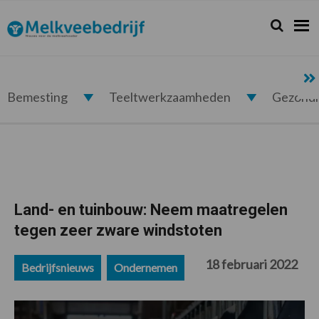
Spring
Door
Spring
Spring
naar
naar
naar
naar
Zoeken...
Zoek
Melkveebedrijf.nl
de
de
de
de
hoofdnavigatie
hoofd
eerste
voettekst
inhoud
sidebar
Bemesting
Teeltwerkzaamheden
Gezond
Land- en tuinbouw: Neem maatregelen
tegen zeer zware windstoten
18 februari 2022
Bedrijfsnieuws
Ondernemen