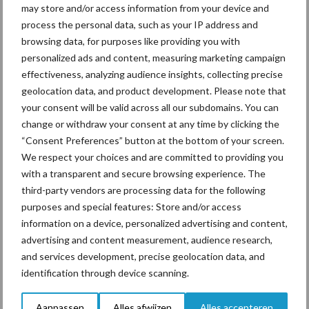
may store and/or access information from your device and
Ligbox &
process the personal data, such as your IP address and
Bedrijfsnieuws
Voerhekken
browsing data, for purposes like providing you with
personalized ads and content, measuring marketing campaign
effectiveness, analyzing audience insights, collecting precise
geolocation data, and product development. Please note that
your consent will be valid across all our subdomains. You can
Toon meer
change or withdraw your consent at any time by clicking the
“Consent Preferences” button at the bottom of your screen.
We respect your choices and are committed to providing you
Primaire
with a transparent and secure browsing experience. The
Recent nieuws
Partner nieuws
third-party vendors are processing data for the following
Sidebar
purposes and special features: Store and/or access
7 aug
Grondstoffenmarkt blijft grillig:
information on a device, personalized advertising and content,
droogte en geopolitiek houden
advertising and content measurement, audience research,
handel in de greep
and services development, precise geolocation data, and
identification through device scanning.
7 aug
De speenhuid: een vaak
Aanpassen
Alles afwijzen
Alles accepteren