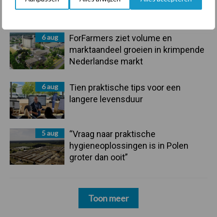
onderschatte risicofactor voor
mastitis
6 aug
ForFarmers ziet volume en
marktaandeel groeien in krimpende
Nederlandse markt
6 aug
Tien praktische tips voor een
langere levensduur
5 aug
“Vraag naar praktische
hygieneoplossingen is in Polen
groter dan ooit”
Toon meer