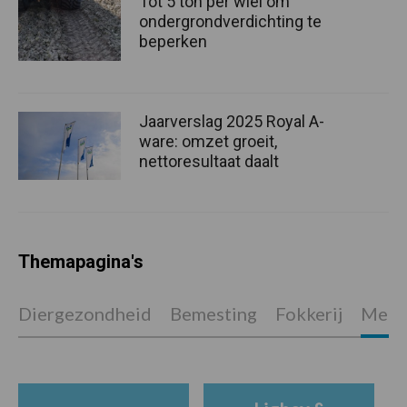
Tot 5 ton per wiel om
ondergrondverdichting te
beperken
Jaarverslag 2025 Royal A-
ware: omzet groeit,
nettoresultaat daalt
Themapagina's
Diergezondheid
Bemesting
Fokkerij
Melkv