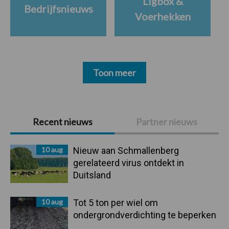
Ligbox &
Bedrijfsnieuws
Voerhekken
Toon meer
Primaire
Recent nieuws
Partner nieuws
Sidebar
10 aug
Nieuw aan Schmallenberg
gerelateerd virus ontdekt in
Duitsland
10 aug
Tot 5 ton per wiel om
ondergrondverdichting te beperken