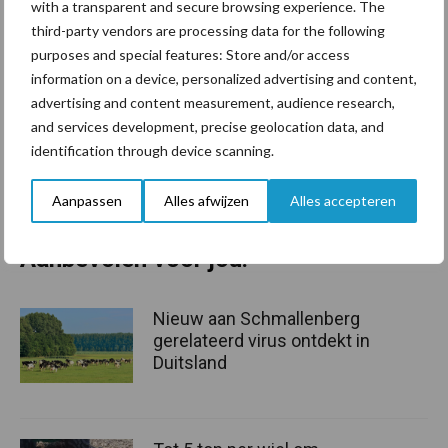
with a transparent and secure browsing experience. The
third-party vendors are processing data for the following
Start op tijd
purposes and special features: Store and/or access
information on a device, personalized advertising and content,
Voor degenen die overwegen gebruik te maken van de Lbv of
advertising and content measurement, audience research,
MGO-regeling: Start op tijd en benut de huidige periode om u te
and services development, precise geolocation data, and
oriënteren op de mogelijkheden die specifiek voor uw bedrijf
identification through device scanning.
gelden.
Aanpassen
Alles afwijzen
Alles accepteren
Bron:
DLV Advies
Aanbevolen voor jou!
Nieuw aan Schmallenberg
gerelateerd virus ontdekt in
Duitsland