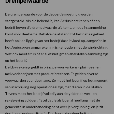
Drempelwaarde
De drempelwaarde voor de depositie moet nog worden
vastgesteld. Als die bekend is, kan Aerius berekenen of een
bedrijf boven die drempelwaarde uit komt, en dus in aanmerking
komt voor deelname. Behalve de afstand tot het natuurgebied
heeft ook de ligging van het bedrijf daar invloed op, aangezien in
het Aeriusprogramma rekening is gehouden met de windrichting.
Wat ook meetelt, is of er al of niet groenlabelstallen aanwezig zijn
op het bedrijf.
De Lbv-regeling geldt in principe voor varkens-, pluimvee- en
melkveebedrijven met productierechten. Er gelden diverse
voorwaarden voor deelname. Zo moet het bedrijf op het moment
van inschrijving nog operationeel zijn, met dieren in de stallen.
Tevens moet het bedrijf volledig aan de geldende wet- en
regelgeving voldoen. “Stel dat je als boer al heel lang met de
gemeente in onderhandeling bent over je vergunning, en je zit
dus in een gedoogsituatie. Dan kan je daardoor buiten de