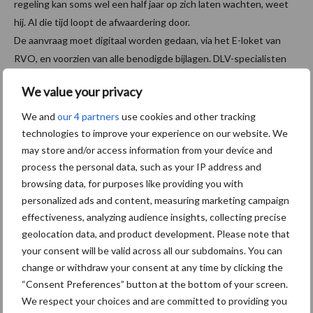
regeling kan soms wel een half jaar op zich laten wachten, weet
hij. Al die tijd loopt de afwaardering door.
De aanvraag moet digitaal worden gedaan, via het E-loket van
RVO, en voorzien van alle benodigde bijlagen. DLV-specialisten
kunnen veehouders assisteren bij de aanvraagprocedure.
We value your privacy
De vergoeding wordt door RVO in termijnen uitgekeerd.
Voorwaarden zijn dat de vergunning van het veehouderijbedrijf is
We and
our 4 partners
use cookies and other tracking
ingetrokken, de dierrechten zijn doorgehaald, de dieren en de
technologies to improve your experience on our website. We
mest zijn afgevoerd en er een andere bestemming is
may store and/or access information from your device and
process the personal data, such as your IP address and
aangevraagd.
browsing data, for purposes like providing you with
Vroeg in overleg met gemeente
personalized ads and content, measuring marketing campaign
effectiveness, analyzing audience insights, collecting precise
geolocation data, and product development. Please note that
“Nadat ze gestopt zijn met het bedrijf, willen de meeste
your consent will be valid across all our subdomains. You can
veehouders toch iets anders terugbouwen, of bijvoorbeeld
change or withdraw your consent at any time by clicking the
zonnepanelen aanleggen”; zegt Marco. “Het is cruciaal om hier zo
“Consent Preferences” button at the bottom of your screen.
vroeg mogelijk over in gesprek te gaan met de gemeente, zodat
We respect your choices and are committed to providing you
je weet wat je mogelijkheden zijn binnen de nieuwe bestemming.”