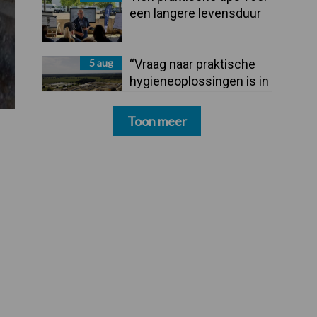
een langere levensduur
5 aug
“Vraag naar praktische
hygieneoplossingen is in
Polen groter dan ooit”
Toon meer