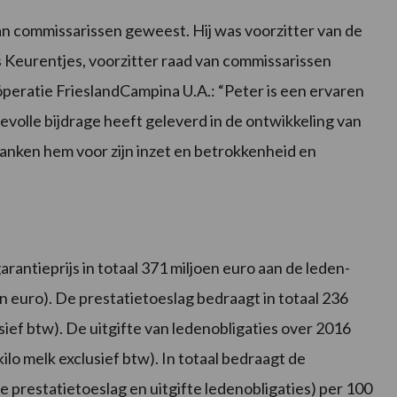
van commissarissen geweest. Hij was voorzitter van de
Keurentjes, voorzitter raad van commissarissen
peratie FrieslandCampina U.A.: “Peter is een ervaren
volle bijdrage heeft geleverd in de ontwikkeling van
anken hem voor zijn inzet en betrokkenheid en
antieprijs in totaal 371 miljoen euro aan de leden-
 euro). De prestatietoeslag bedraagt in totaal 236
usief btw). De uitgifte van ledenobligaties over 2016
ilo melk exclusief btw). In totaal bedraagt de
prestatietoeslag en uitgifte ledenobligaties) per 100