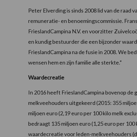
Peter Elverding is sinds 2008 lid van de raad 
remuneratie- en benoemingscommissie. Frans 
FrieslandCampina N.V. en voorzitter Zuivelcoö
en kundig bestuurder die een bijzonder waarde
FrieslandCampina na de fusie in 2008. We bed
wensen hem en zijn familie alle sterkte.”
Waardecreatie
In 2016 heeft FrieslandCampina bovenop de gar
melkveehouders uitgekeerd (2015: 355 miljoen
miljoen euro (2,19 euro per 100 kilo melk excl
bedraagt 135 miljoen euro (1,25 euro per 100 k
waardecreatie voor leden-melkveehouders (de 