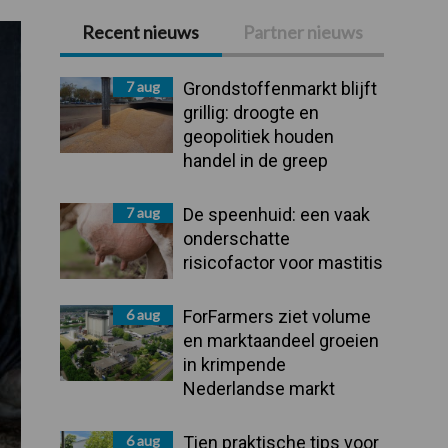
Recent nieuws
Partner nieuws
Primaire
Sidebar
7 aug
Grondstoffenmarkt blijft
grillig: droogte en
geopolitiek houden
handel in de greep
7 aug
De speenhuid: een vaak
onderschatte
risicofactor voor mastitis
6 aug
ForFarmers ziet volume
en marktaandeel groeien
in krimpende
Nederlandse markt
6 aug
Tien praktische tips voor