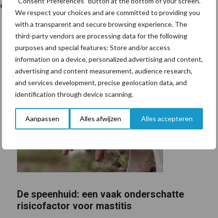
“Consent Preferences” button at the bottom of your screen.
eehouders.
We respect your choices and are committed to providing you
with a transparent and secure browsing experience. The
third-party vendors are processing data for the following
purposes and special features: Store and/or access
information on a device, personalized advertising and content,
advertising and content measurement, audience research,
and services development, precise geolocation data, and
identification through device scanning.
Aanpassen
Alles afwijzen
Alles accepteren
De speenhuid: een vaak onderschatte
risicofactor voor mastitis