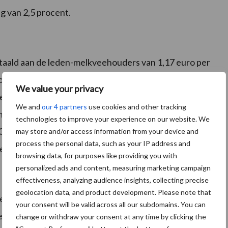
ng van 2,5 procent.
etaald aan de leden-melkveehouders van 1,17 euro per
formaprestatietoeslag over het eerste halfjaar (0,595
We value your privacy
 finale afrekening vindt plaats in april 2017, op basis
We and
our 4 partners
use cookies and other tracking
en de door de melkveehouder in 2016 geleverde
technologies to improve your experience on our website. We
2016 bedraagt 2,19 euro, dus de leden-melkveehouders
may store and/or access information from your device and
process the personal data, such as your IP address and
ro per 100 kilo melk in april 2017.
browsing data, for purposes like providing you with
personalized ads and content, measuring marketing campaign
effectiveness, analyzing audience insights, collecting precise
geolocation data, and product development. Please note that
edenbijeenkomsten de jaarcijfers van Koninklijke
your consent will be valid across all our subdomains. You can
e coöperatie en de directie van de onderneming
change or withdraw your consent at any time by clicking the