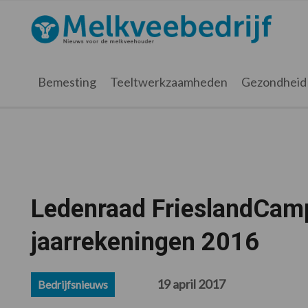
Spring
Door
Spring
Spring
naar
naar
naar
naar
Melkveebedrijf.nl
de
de
de
de
hoofdnavigatie
hoofd
eerste
voettekst
inhoud
sidebar
Bemesting
Teeltwerkzaamheden
Gezondheid
Ledenraad FrieslandCamp
jaarrekeningen 2016
19 april 2017
Bedrijfsnieuws