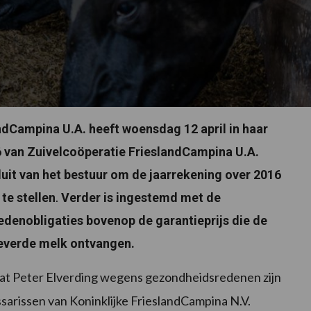
ndCampina U.A. heeft woensdag 12 april in haar
6 van Zuivelcoöperatie FrieslandCampina U.A.
uit van het bestuur om de jaarrekening over 2016
.
te stellen
Verder is ingestemd met de
edenobligaties bovenop de garantieprijs die de
leverde melk ontvangen.
dat Peter Elverding wegens gezondheidsredenen zijn
ssarissen van Koninklijke FrieslandCampina N.V.