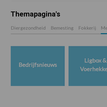
Themapagina's
Diergezondheid
Bemesting
Fokkerij
Me
Ligbox &
Bedrijfsnieuws
Voerhekk