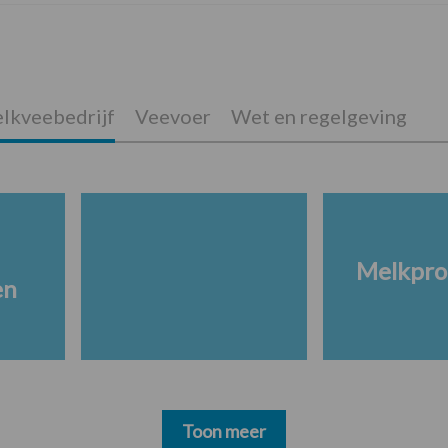
lkveebedrijf
Veevoer
Wet en regelgeving
Melkpro
en
Toon meer