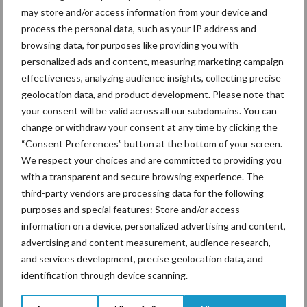
may store and/or access information from your device and
process the personal data, such as your IP address and
Ligbox &
browsing data, for purposes like providing you with
Bedrijfsnieuws
Voerhekken
personalized ads and content, measuring marketing campaign
effectiveness, analyzing audience insights, collecting precise
geolocation data, and product development. Please note that
your consent will be valid across all our subdomains. You can
change or withdraw your consent at any time by clicking the
Toon meer
“Consent Preferences” button at the bottom of your screen.
We respect your choices and are committed to providing you
with a transparent and secure browsing experience. The
Primaire
third-party vendors are processing data for the following
Recent nieuws
Partner nieuws
purposes and special features: Store and/or access
Sidebar
information on a device, personalized advertising and content,
6 aug
ForFarmers ziet volume en
advertising and content measurement, audience research,
marktaandeel groeien in krimpende
and services development, precise geolocation data, and
Nederlandse markt
identification through device scanning.