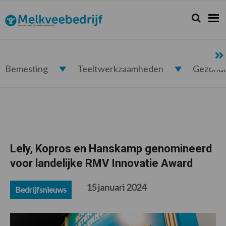
Spring
Door
Spring
Spring
naar
naar
naar
naar
Zoeken...
Zoek
Melkveebedrijf.nl
de
de
de
de
hoofdnavigatie
hoofd
eerste
voettekst
inhoud
sidebar
Bemesting
Teeltwerkzaamheden
Gezond
Lely, Kopros en Hanskamp genomineerd
voor landelijke RMV Innovatie Award
15 januari 2024
Bedrijfsnieuws