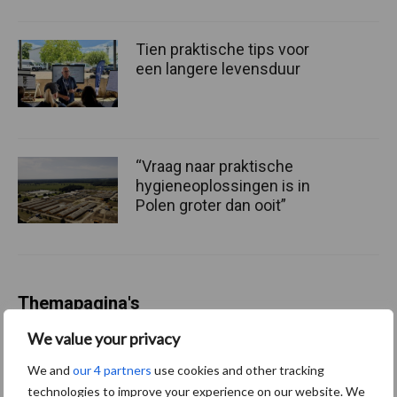
Tien praktische tips voor
een langere levensduur
“Vraag naar praktische
hygieneoplossingen is in
Polen groter dan ooit”
Themapagina's
We value your privacy
Diergezondheid
Bemesting
Fokkerij
Melkv
We and
our 4 partners
use cookies and other tracking
technologies to improve your experience on our website. We