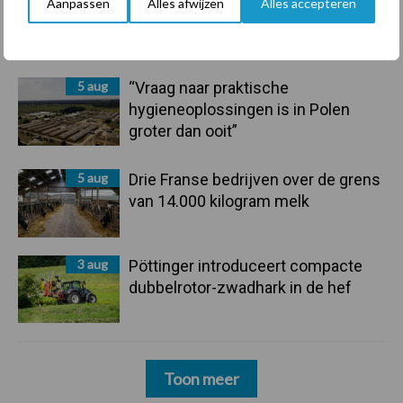
6 aug
Tien praktische tips voor een
Aanpassen
Alles afwijzen
Alles accepteren
langere levensduur
5 aug
“Vraag naar praktische
hygieneoplossingen is in Polen
groter dan ooit”
5 aug
Drie Franse bedrijven over de grens
van 14.000 kilogram melk
3 aug
Pöttinger introduceert compacte
dubbelrotor-zwadhark in de hef
Toon meer