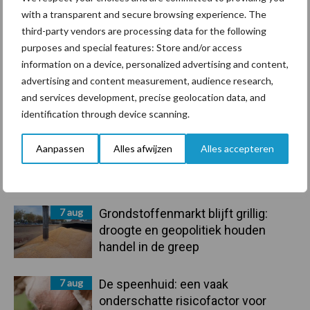
Ligbox &
with a transparent and secure browsing experience. The
Bedrijfsnieuws
Voerhekken
third-party vendors are processing data for the following
purposes and special features: Store and/or access
information on a device, personalized advertising and content,
advertising and content measurement, audience research,
and services development, precise geolocation data, and
Toon meer
identification through device scanning.
Aanpassen
Alles afwijzen
Alles accepteren
Primaire
Recent nieuws
Partner nieuws
Sidebar
7 aug
Grondstoffenmarkt blijft grillig:
droogte en geopolitiek houden
handel in de greep
7 aug
De speenhuid: een vaak
onderschatte risicofactor voor