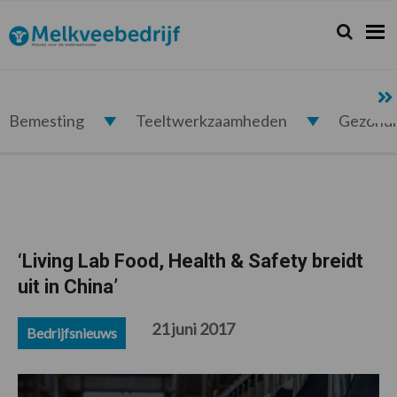
Spring
Door
Spring
Spring
naar
naar
naar
naar
Zoeken...
Zoek
Melkveebedrijf.nl
de
de
de
de
hoofdnavigatie
hoofd
eerste
voettekst
inhoud
sidebar
Bemesting
Teeltwerkzaamheden
Gezond
‘Living Lab Food, Health & Safety breidt
uit in China’
21 juni 2017
Bedrijfsnieuws