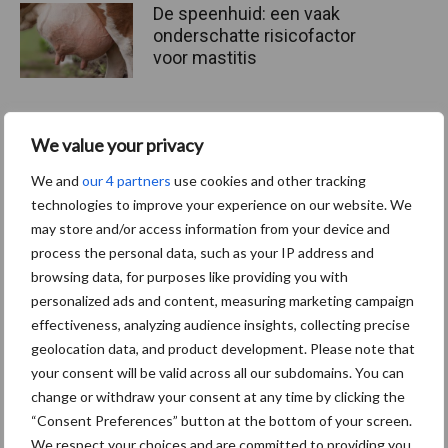
De speenhuid: een vaak
onderschatte risicofactor
voor mastitis
We value your privacy
ForFarmers ziet volume en
marktaandeel groeien in
We and
our 4 partners
use cookies and other tracking
krimpende Nederlandse
technologies to improve your experience on our website. We
markt
may store and/or access information from your device and
process the personal data, such as your IP address and
browsing data, for purposes like providing you with
Themapagina's
personalized ads and content, measuring marketing campaign
effectiveness, analyzing audience insights, collecting precise
geolocation data, and product development. Please note that
Diergezondheid
Bemesting
Fokkerij
Melkv
your consent will be valid across all our subdomains. You can
change or withdraw your consent at any time by clicking the
“Consent Preferences” button at the bottom of your screen.
We respect your choices and are committed to providing you