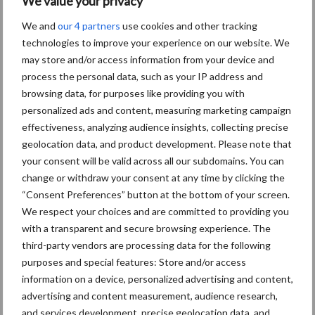
We value your privacy
Themapagina's
We and
our 4 partners
use cookies and other tracking
technologies to improve your experience on our website. We
Diergezondheid
Bemesting
Fokkerij
Melkv
may store and/or access information from your device and
process the personal data, such as your IP address and
browsing data, for purposes like providing you with
personalized ads and content, measuring marketing campaign
Ligbox &
effectiveness, analyzing audience insights, collecting precise
Bedrijfsnieuws
Voerhekken
geolocation data, and product development. Please note that
your consent will be valid across all our subdomains. You can
change or withdraw your consent at any time by clicking the
“Consent Preferences” button at the bottom of your screen.
We respect your choices and are committed to providing you
Toon meer
with a transparent and secure browsing experience. The
third-party vendors are processing data for the following
purposes and special features: Store and/or access
Primaire
information on a device, personalized advertising and content,
Recent nieuws
Partner nieuws
advertising and content measurement, audience research,
Sidebar
and services development, precise geolocation data, and