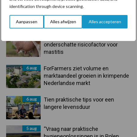
7 aug
Grondstoffenmarkt blijft grillig:
identification through device scanning.
droogte en geopolitiek houden
handel in de greep
Aanpassen
Alles afwijzen
Alles accepteren
7 aug
De speenhuid: een vaak
onderschatte risicofactor voor
mastitis
6 aug
ForFarmers ziet volume en
marktaandeel groeien in krimpende
Nederlandse markt
6 aug
Tien praktische tips voor een
langere levensduur
5 aug
“Vraag naar praktische
hygieneoplossingen is in Polen