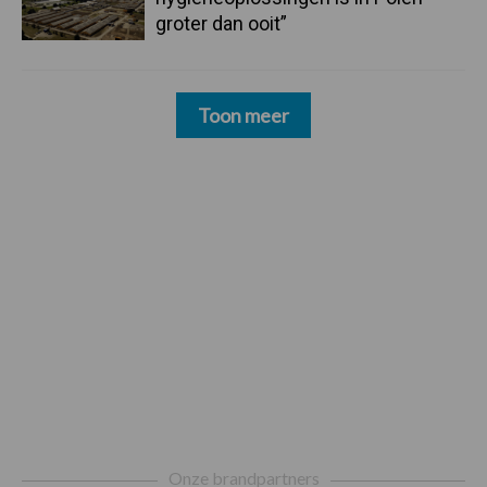
groter dan ooit”
Toon meer
Footer
Onze brandpartners