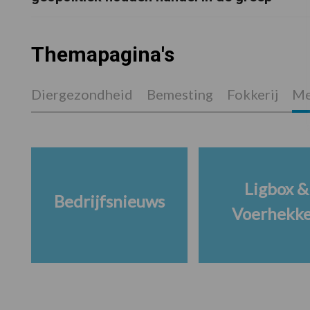
Themapagina's
Diergezondheid
Bemesting
Fokkerij
Me
Ligbox &
Bedrijfsnieuws
Voerhekk