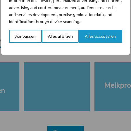
information on a device, personalized advertising and content,
advertising and content measurement, audience research,
and services development, precise geolocation data, and
identification through device scanning.
Aanpassen
Alles afwijzen
Alles accepteren
lkveebedrijf
Veevoer
Wet en regelgeving
Melkpro
en