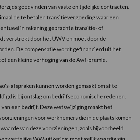
rzijds goedvinden van vaste en tijdelijke contracten.
maal de te betalen transitievergoeding waar een
tueel in rekening gebrachte transitie- of
dt verstrekt door het UWV en moet door de
den. De compensatie wordt gefinancierd uit het
tot een kleine verhoging van de Awf-premie.
 cao’s-afspraken kunnen worden gemaakt om af te
ldigd is bij ontslag om bedrijfseconomische redenen.
van een bedrijf. Deze wetswijziging maakt het
 voorzieningen voor werknemers die in de plaats komen
 waarde van deze voorzieningen, zoals bijvoorbeeld
venwettelijke WW-uitkering, moet gelijkwaardig zijn