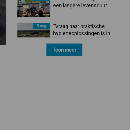
een langere levensduur
5 aug
“Vraag naar praktische
hygieneoplossingen is in
Polen groter dan ooit”
Toon meer