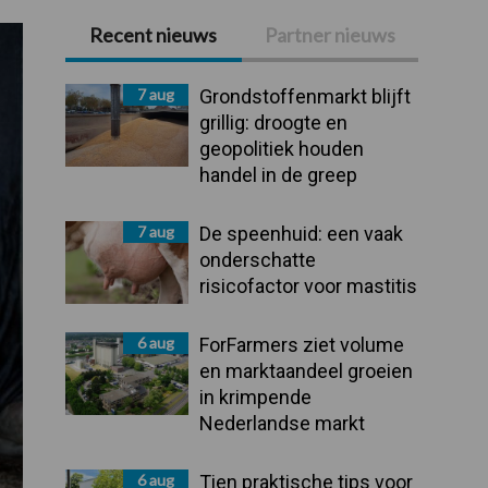
Recent nieuws
Partner nieuws
Primaire
Sidebar
7 aug
Grondstoffenmarkt blijft
grillig: droogte en
geopolitiek houden
handel in de greep
7 aug
De speenhuid: een vaak
onderschatte
risicofactor voor mastitis
6 aug
ForFarmers ziet volume
en marktaandeel groeien
in krimpende
Nederlandse markt
6 aug
Tien praktische tips voor