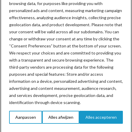
browsing data, for purposes like providing you with
personalized ads and content, measuring marketing campaign
effectiveness, analyzing audience insights, collecting precise
ForFarmers ziet volume en
marktaandeel groeien in
geolocation data, and product development. Please note that
krimpende Nederlandse
your consent will be valid across all our subdomains. You can
markt
change or withdraw your consent at any time by clicking the
“Consent Preferences” button at the bottom of your screen.
We respect your choices and are committed to providing you
with a transparent and secure browsing experience. The
Themapagina's
third-party vendors are processing data for the following
purposes and special features: Store and/or access
Diergezondheid
Bemesting
Fokkerij
Melkv
information on a device, personalized advertising and content,
advertising and content measurement, audience research,
and services development, precise geolocation data, and
identification through device scanning.
Ligbox &
Bedrijfsnieuws
Aanpassen
Alles afwijzen
Alles accepteren
Voerhekken