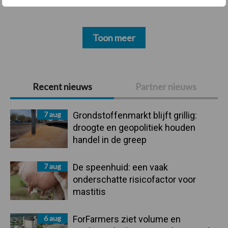
Toon meer
Primaire
Recent nieuws
Partner nieuws
Sidebar
7 aug
Grondstoffenmarkt blijft grillig:
droogte en geopolitiek houden
handel in de greep
7 aug
De speenhuid: een vaak
onderschatte risicofactor voor
mastitis
6 aug
ForFarmers ziet volume en