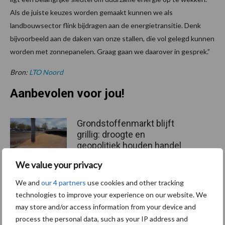
Als de juiste keuzes worden gemaakt kunnen we als
landbouwsector flink bijdragen aan de energietransitie. Denk
bijvoorbeeld aan de daken van onze stallen, die vol gelegd kunnen
worden met zonnepanelen. Graag gaan we daarover in gesprek.”
Bron:
LTO Noord
Aanbevolen voor jou!
Grondstoffenmarkt blijft
grillig: droogte en
geopolitiek houden handel
in de greep
We value your privacy
We and
our 4 partners
use cookies and other tracking
De speenhuid: een vaak
technologies to improve your experience on our website. We
onderschatte risicofactor
may store and/or access information from your device and
voor mastitis
process the personal data, such as your IP address and