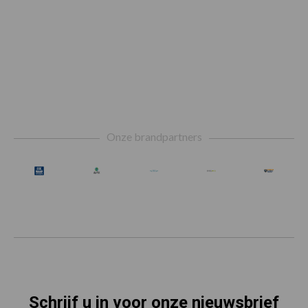
Footer
Onze brandpartners
Schrijf u in voor onze nieuwsbrief