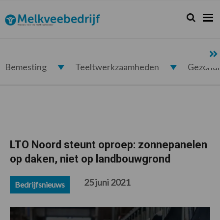
Spring
Door
Spring
Spring
naar
naar
naar
naar
Zoeken...
Zoek
Melkveebedrijf.nl
de
de
de
de
hoofdnavigatie
hoofd
eerste
voettekst
inhoud
sidebar
Bemesting
Teeltwerkzaamheden
Gezond
LTO Noord steunt oproep: zonnepanelen
op daken, niet op landbouwgrond
25 juni 2021
Bedrijfsnieuws