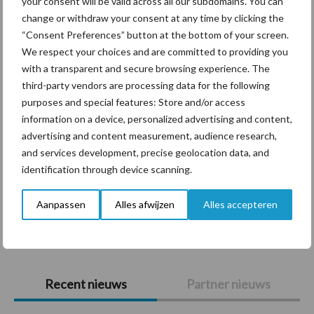
your consent will be valid across all our subdomains. You can
Themapagina's
change or withdraw your consent at any time by clicking the
“Consent Preferences” button at the bottom of your screen.
Diergezondheid
Bemesting
Fokkerij
Melkv
We respect your choices and are committed to providing you
with a transparent and secure browsing experience. The
third-party vendors are processing data for the following
purposes and special features: Store and/or access
Ligbox &
information on a device, personalized advertising and content,
Bedrijfsnieuws
advertising and content measurement, audience research,
Voerhekken
and services development, precise geolocation data, and
identification through device scanning.
Aanpassen
Alles afwijzen
Alles accepteren
Toon meer
Primaire
Recent nieuws
Partner nieuws
Sidebar