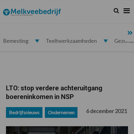
Spring
Door
Spring
Spring
naar
naar
naar
naar
Zoeken...
Zoek
Melkveebedrijf.nl
de
de
de
de
hoofdnavigatie
hoofd
eerste
voettekst
inhoud
sidebar
Bemesting
Teeltwerkzaamheden
Gezond
LTO: stop verdere achteruitgang
boereninkomen in NSP
6 december 2021
Bedrijfsnieuws
Ondernemen