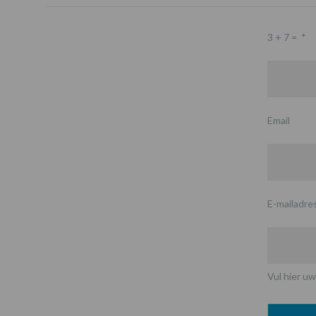
3 + 7 =
*
Email
E-mailadre
Vul hier uw