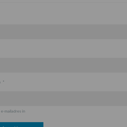
s
*
 e-mailadres in