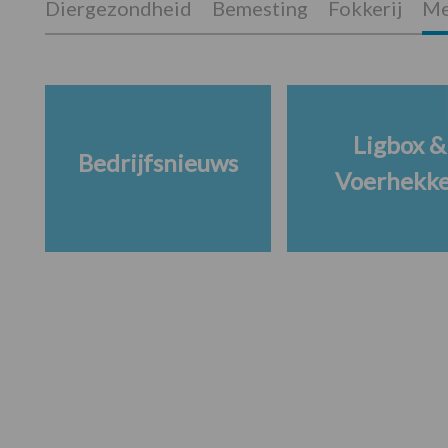
Diergezondheid
Bemesting
Fokkerij
Me
Ligbox &
Bedrijfsnieuws
Voerhekk
Footer