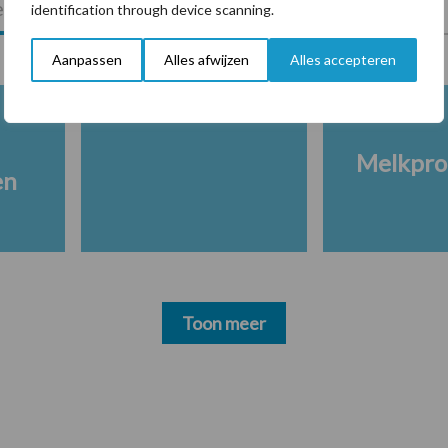
lkveebedrijf
Veevoer
Wet en regelgeving
identification through device scanning.
Aanpassen
Alles afwijzen
Alles accepteren
Melkpro
en
Toon meer