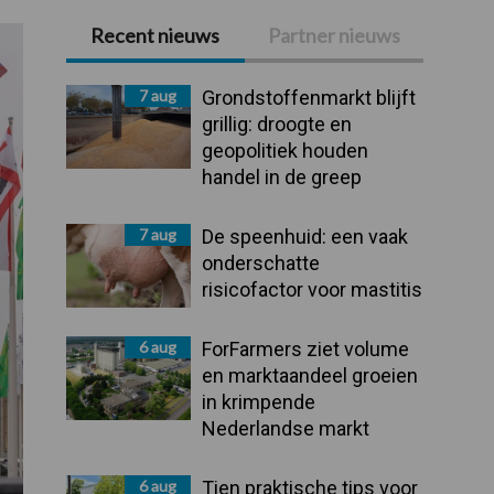
Recent nieuws
Partner nieuws
Primaire
Sidebar
7 aug
Grondstoffenmarkt blijft
grillig: droogte en
geopolitiek houden
handel in de greep
7 aug
De speenhuid: een vaak
onderschatte
risicofactor voor mastitis
6 aug
ForFarmers ziet volume
en marktaandeel groeien
in krimpende
Nederlandse markt
6 aug
Tien praktische tips voor