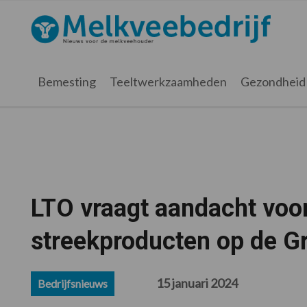
Spring
Door
Spring
Spring
naar
naar
naar
naar
Melkveebedrijf.nl
de
de
de
de
hoofdnavigatie
hoofd
eerste
voettekst
inhoud
sidebar
Bemesting
Teeltwerkzaamheden
Gezondheid
LTO vraagt aandacht voo
streekproducten op de 
15 januari 2024
Bedrijfsnieuws