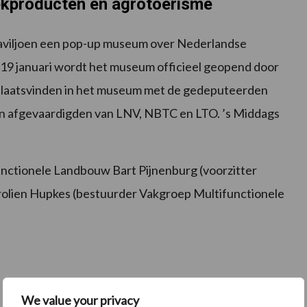
kproducten en agrotoerisme
 Paviljoen een pop-up museum over Nederlandse
 19 januari wordt het museum officieel geopend door
h plaatsvinden in het museum met de gedeputeerden
s en afgevaardigden van LNV, NBTC en LTO. ’s Middags
unctionele Landbouw Bart Pijnenburg (voorzitter
olien Hupkes (bestuurder Vakgroep Multifunctionele
We value your privacy