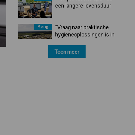
een langere levensduur
5 aug
“Vraag naar praktische
hygieneoplossingen is in
Polen groter dan ooit”
Toon meer