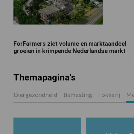
ForFarmers ziet volume en marktaandeel
groeien in krimpende Nederlandse markt
Themapagina's
Diergezondheid
Bemesting
Fokkerij
Me