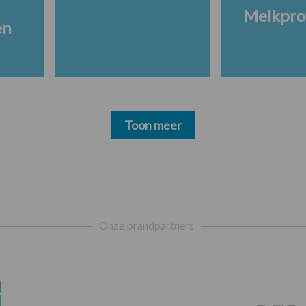
Melkpro
en
Toon meer
Onze brandpartners