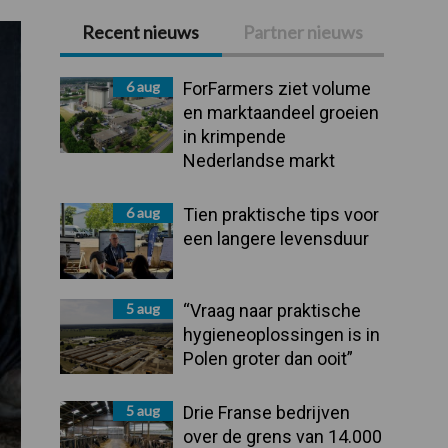
Recent nieuws
Partner nieuws
Primaire
Sidebar
6 aug
ForFarmers ziet volume
en marktaandeel groeien
in krimpende
Nederlandse markt
6 aug
Tien praktische tips voor
een langere levensduur
5 aug
“Vraag naar praktische
hygieneoplossingen is in
Polen groter dan ooit”
5 aug
Drie Franse bedrijven
over de grens van 14.000