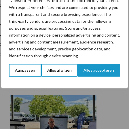
“Consent Preferences” button at the bottom of your screen.
de volledige veerweg beschikbaar. Twee hydraulische
We respect your choices and are committed to providing you
het ingestelde niveau steeds wordt aangehouden en dat
with a transparent and secure browsing experience. The
third-party vendors are processing data for the following
ijdig aan de helling en daardoor stabiel blijft. Ook
purposes and special features: Store and/or access
werkzaam, namelijk doordat in bochten zijwaartse
information on a device, personalized advertising and content,
advertising and content measurement, audience research,
go XR en Tigo PR zijn constructief identiek aan de
and services development, precise geolocation data, and
.
identification through device scanning.
Aanpassen
Alles afwijzen
Alles accepteren