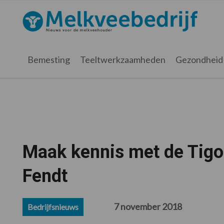
Spring
Door
Spring
Spring
naar
naar
naar
naar
Melkveebedrijf.nl
de
de
de
de
hoofdnavigatie
hoofd
eerste
voettekst
inhoud
sidebar
Bemesting
Teeltwerkzaamheden
Gezondheid
Maak kennis met de Tig
Fendt
7 november 2018
Bedrijfsnieuws