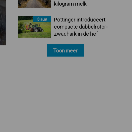
kilogram melk
3 aug
Pöttinger introduceert
compacte dubbelrotor-
zwadhark in de hef
Toon meer