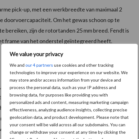
sarme pick-up, met een werkbreedte van maximaal 2
te doorvoercapaciteit. Om het gewas schoon op te
te bereiken, zijn de rotortanden 25 mm breed. Fendt is
het frame van het onderstel geïntegreerd heeft.
We value your privacy
We and
our 4 partners
use cookies and other tracking
technologies to improve your experience on our website. We
may store and/or access information from your device and
, zwaarbeladen wagens de neiging om over te hellen in
process the personal data, such as your IP address and
browsing data, for purposes like providing you with
rtuigcombinatie onstabiel wordt. Dankzij Fendt
personalized ads and content, measuring marketing campaign
 op hellingen en een perfect weggedrag
effectiveness, analyzing audience insights, collecting precise
geolocation data, and product development. Please note that
 in de vorm van een uniek niveauregelsysteem in het
your consent will be valid across all our subdomains. You can
pwagen ingebouwd.
change or withdraw your consent at any time by clicking the