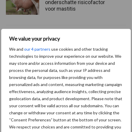
onderschatte risicofactor
voor mastitis
ForFarmers ziet volume en
We value your privacy
marktaandeel groeien in
krimpende Nederlandse
We and
our 4 partners
use cookies and other tracking
markt
technologies to improve your experience on our website. We
may store and/or access information from your device and
process the personal data, such as your IP address and
browsing data, for purposes like providing you with
Themapagina's
personalized ads and content, measuring marketing campaign
effectiveness, analyzing audience insights, collecting precise
Diergezondheid
Bemesting
Fokkerij
Melkv
geolocation data, and product development. Please note that
your consent will be valid across all our subdomains. You can
change or withdraw your consent at any time by clicking the
“Consent Preferences” button at the bottom of your screen.
We respect your choices and are committed to providing you
Ligbox &