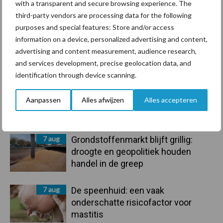
Bedrijfsnieuws
with a transparent and secure browsing experience. The
Voerhekken
third-party vendors are processing data for the following
purposes and special features: Store and/or access
information on a device, personalized advertising and content,
advertising and content measurement, audience research,
Toon meer
and services development, precise geolocation data, and
identification through device scanning.
Aanpassen
Alles afwijzen
Alles accepteren
Primaire
Recent nieuws
Partner nieuws
Sidebar
7 aug
Grondstoffenmarkt blijft grillig:
droogte en geopolitiek houden
handel in de greep
7 aug
De speenhuid: een vaak
onderschatte risicofactor voor
mastitis