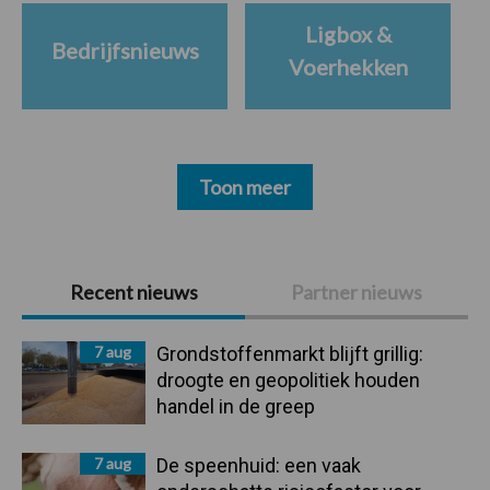
Ligbox &
Bedrijfsnieuws
Voerhekken
Toon meer
Primaire
Recent nieuws
Partner nieuws
Sidebar
7 aug
Grondstoffenmarkt blijft grillig:
droogte en geopolitiek houden
handel in de greep
7 aug
De speenhuid: een vaak