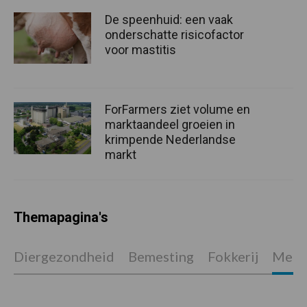
De speenhuid: een vaak
onderschatte risicofactor
voor mastitis
ForFarmers ziet volume en
marktaandeel groeien in
krimpende Nederlandse
markt
Themapagina's
Diergezondheid
Bemesting
Fokkerij
Melkv