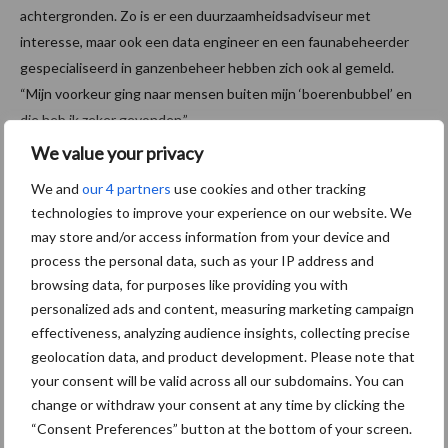
achtergronden. Zo is er een duurzaamheidsadviseur met
interesse, maar ook een data engineer en een faunabeheerder
gespecialiseerd in ganzenbeheer hebben zich ook al gemeld.
“Mijn voorkeur ging naar mensen buiten mijn ‘boerenbubbel’ en
die heb ik zeker gevonden.”
We value your privacy
Oproep naar de boer
We and
our 4 partners
use cookies and other tracking
technologies to improve your experience on our website. We
Wendy kijkt uit naar de gesprekken, maar heeft ook een
may store and/or access information from your device and
boodschap aan andere boeren: “Ga vooral zelf ook het gesprek
process the personal data, such as your IP address and
aan. #MakeADate22 roept boeren op om in gesprek te gaan met
browsing data, for purposes like providing you with
de burger. De enige die de agrarische sector kunnen
personalized ads and content, measuring marketing campaign
vertegenwoordigen, zijn agrariërs zelf.”
effectiveness, analyzing audience insights, collecting precise
geolocation data, and product development. Please note that
Help je de #MakeADate22 weer tot
your consent will be valid across all our subdomains. You can
change or withdraw your consent at any time by clicking the
een groot succes te maken?
“Consent Preferences” button at the bottom of your screen.