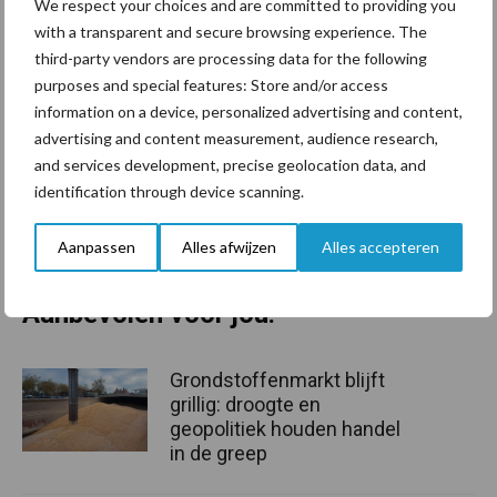
We respect your choices and are committed to providing you
In 2018 nam Boeren van Nederland voor het eerst het initiatief
with a transparent and secure browsing experience. The
om boeren te stimuleren om op Valentijnsdag in gesprek te gaan
third-party vendors are processing data for the following
met iemand buiten de eigen boerenbubbel. Door het grote
purposes and special features: Store and/or access
succes is deze actie ieder jaar teruggekeerd. Zelf ook het
information on a device, personalized advertising and content,
gesprek aangaan met de burger tijdens #MakeADate22? Kijk dan
advertising and content measurement, audience research,
eens op de website van
Boeren van Nederland
hoe jij mee kan
and services development, precise geolocation data, and
identification through device scanning.
doen.
Tekst: Janine van Ittersum
Aanpassen
Alles afwijzen
Alles accepteren
Beeld: Wendy van Schooten
Aanbevolen voor jou!
Grondstoffenmarkt blijft
grillig: droogte en
geopolitiek houden handel
in de greep