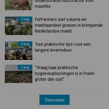
onderschatte risicofactor voor
mastitis
6 aug
ForFarmers ziet volume en
marktaandeel groeien in krimpende
Nederlandse markt
6 aug
Tien praktische tips voor een
langere levensduur
5 aug
“Vraag naar praktische
hygieneoplossingen is in Polen
groter dan ooit”
Toon meer