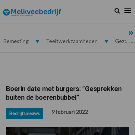
Spring
Door
Spring
Spring
naar
naar
naar
naar
Zoeken...
Zoek
Melkveebedrijf.nl
de
de
de
de
hoofdnavigatie
hoofd
eerste
voettekst
inhoud
sidebar
Bemesting
Teeltwerkzaamheden
Gezond
Boerin date met burgers: “Gesprekken
buiten de boerenbubbel”
9 februari 2022
Bedrijfsnieuws