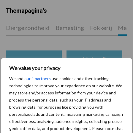
Themapagina's
Diergezondheid
Bemesting
Fokkerij
Melkv
Ligbox &
Bedrijfsnieuws
Voerhekken
We value your privacy
We and
our 4 partners
use cookies and other tracking
technologies to improve your experience on our website. We
may store and/or access information from your device and
Toon meer
process the personal data, such as your IP address and
browsing data, for purposes like providing you with
personalized ads and content, measuring marketing campaign
effectiveness, analyzing audience insights, collecting precise
Primaire
Recent nieuws
Partner nieuws
geolocation data, and product development. Please note that