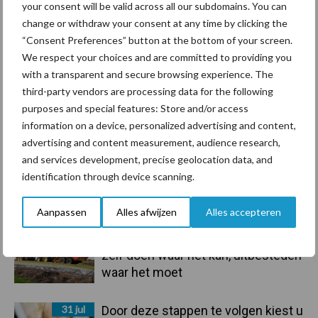
your consent will be valid across all our subdomains. You can
Sidebar
change or withdraw your consent at any time by clicking the
5 aug
“Vraag naar praktische
“Consent Preferences” button at the bottom of your screen.
hygieneoplossingen is in Polen
We respect your choices and are committed to providing you
groter dan ooit”
with a transparent and secure browsing experience. The
third-party vendors are processing data for the following
5 aug
Drie Franse bedrijven over de grens
purposes and special features: Store and/or access
van 14.000 kilogram melk
information on a device, personalized advertising and content,
advertising and content measurement, audience research,
and services development, precise geolocation data, and
3 aug
Pöttinger introduceert compacte
identification through device scanning.
dubbelrotor-zwadhark in de hef
Aanpassen
Alles afwijzen
Alles accepteren
3 aug
Voorkeur voor eigen mechanisatie:
zelf doen waar het kan, uitbesteden
waar het moet
31 jul
Door deze stappen te volgen kiest u