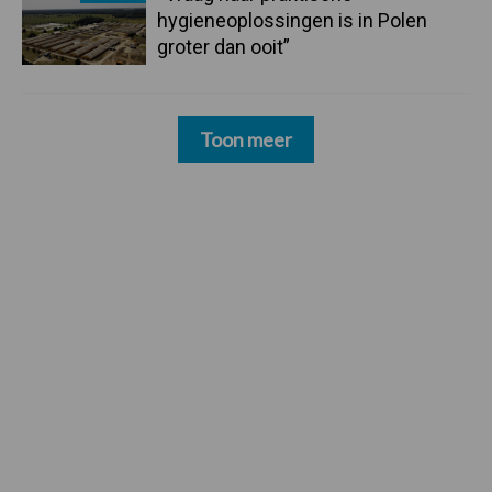
hygieneoplossingen is in Polen
groter dan ooit”
Toon meer
Footer