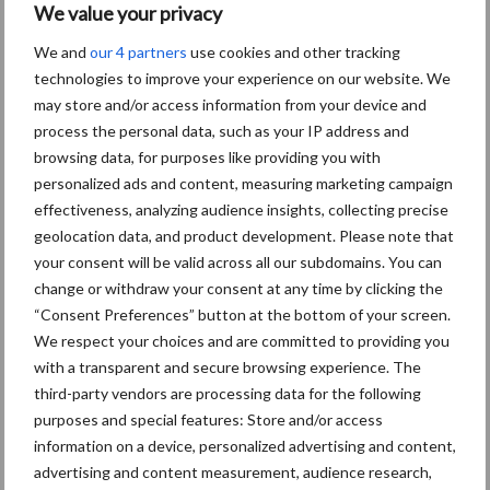
We value your privacy
Themapagina's
We and
our 4 partners
use cookies and other tracking
technologies to improve your experience on our website. We
Diergezondheid
Bemesting
Fokkerij
Melkv
may store and/or access information from your device and
process the personal data, such as your IP address and
browsing data, for purposes like providing you with
personalized ads and content, measuring marketing campaign
effectiveness, analyzing audience insights, collecting precise
Ligbox &
Bedrijfsnieuws
geolocation data, and product development. Please note that
Voerhekken
your consent will be valid across all our subdomains. You can
change or withdraw your consent at any time by clicking the
“Consent Preferences” button at the bottom of your screen.
We respect your choices and are committed to providing you
Toon meer
with a transparent and secure browsing experience. The
third-party vendors are processing data for the following
purposes and special features: Store and/or access
information on a device, personalized advertising and content,
Primaire
Recent nieuws
Partner nieuws
advertising and content measurement, audience research,