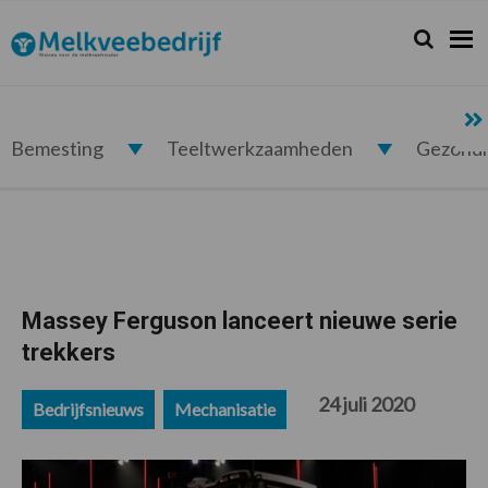
Spring
Door
Spring
Spring
naar
naar
naar
naar
Zoeken...
Zoek
Melkveebedrijf.nl
de
de
de
de
hoofdnavigatie
hoofd
eerste
voettekst
inhoud
sidebar
Bemesting
Teeltwerkzaamheden
Gezond
Massey Ferguson lanceert nieuwe serie
trekkers
24 juli 2020
Bedrijfsnieuws
Mechanisatie