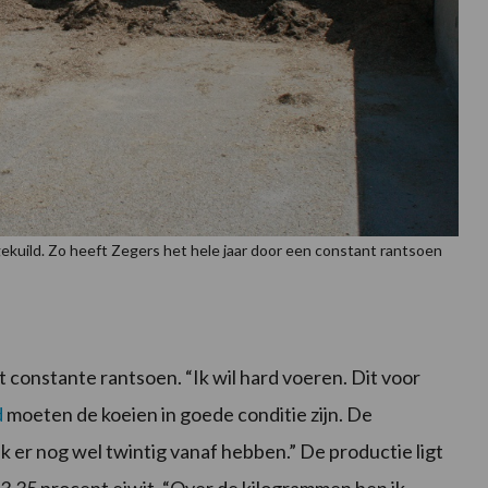
ekuild. Zo heeft Zegers het hele jaar door een constant rantsoen
constante rantsoen. “Ik wil hard voeren. Dit voor
d
moeten de koeien in goede conditie zijn. De
 ik er nog wel twintig vanaf hebben.” De productie ligt
 3,35 procent eiwit. “Over de kilogrammen ben ik