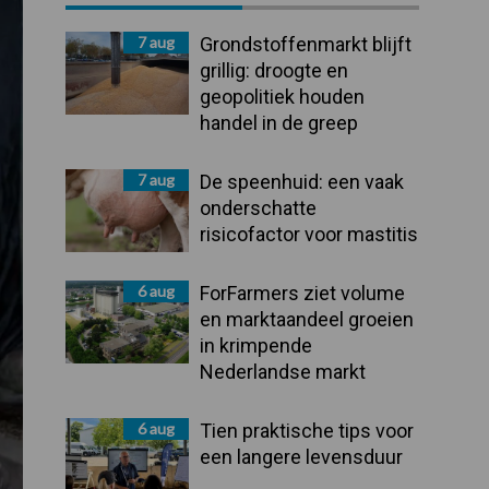
Sidebar
7 aug
Grondstoffenmarkt blijft
grillig: droogte en
geopolitiek houden
handel in de greep
7 aug
De speenhuid: een vaak
onderschatte
risicofactor voor mastitis
6 aug
ForFarmers ziet volume
en marktaandeel groeien
in krimpende
Nederlandse markt
6 aug
Tien praktische tips voor
een langere levensduur