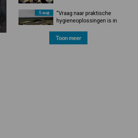
5 aug
“Vraag naar praktische
hygieneoplossingen is in
Polen groter dan ooit”
Toon meer