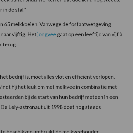
n de stal.”
o’n 65 melkkoeien. Vanwege de fosfaatwetgeving
naar vijftig. Het
jongvee
gaat op een leeftijd van vijf à
r terug.
 bedrijf is, moet alles vlot en efficiënt verlopen.
ij vindt hij het leuk om met melkvee in combinatie met
esteerden bij de start van hun bedrijf meteen in een
. De Lely-astronaut uit 1998 doet nog steeds
 te beschikken, gebruikt de melkveehouder