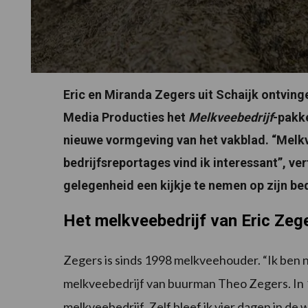
Eric en Miranda Zegers uit Schaijk ontvin
Media Producties het
Melkveebedrijf
-pakke
nieuwe vormgeving van het vakblad. “Melkv
bedrijfsreportages vind ik interessant”, ve
gelegenheid een kijkje te nemen op zijn bed
Het melkveebedrijf van Eric Zeg
Zegers is sinds 1998 melkveehouder. “Ik ben n
melkveebedrijf van buurman Theo Zegers. In
melkveebedrijf. Zelf bleef ik vier dagen in de