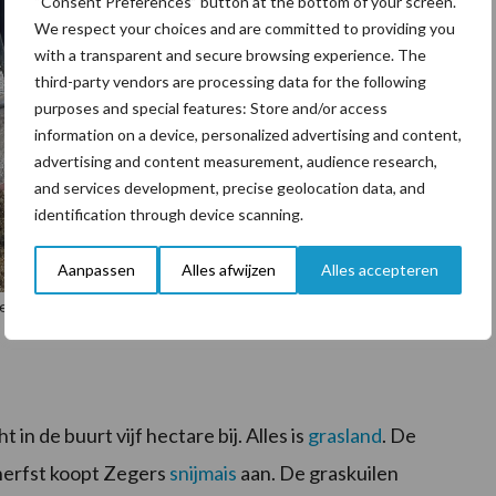
“Consent Preferences” button at the bottom of your screen.
We respect your choices and are committed to providing you
with a transparent and secure browsing experience. The
third-party vendors are processing data for the following
purposes and special features: Store and/or access
information on a device, personalized advertising and content,
advertising and content measurement, audience research,
and services development, precise geolocation data, and
identification through device scanning.
Aanpassen
Alles afwijzen
Alles accepteren
oren krijgt Zegers veel informatie met betrekking tot gezondheid en
n de buurt vijf hectare bij. Alles is
grasland
. De
 herfst koopt Zegers
snijmais
aan. De graskuilen