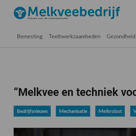
Spring
Door
Spring
Spring
naar
naar
naar
naar
Melkveebedrijf.nl
de
de
de
de
hoofdnavigatie
hoofd
eerste
voettekst
inhoud
sidebar
Bemesting
Teeltwerkzaamheden
Gezondheid
“Melkvee en techniek voo
Bedrijfsnieuws
Mechanisatie
Melkrobot
V