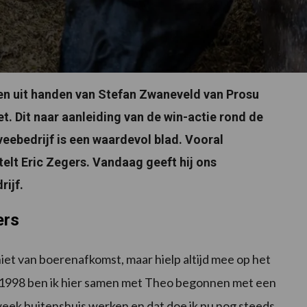
gen uit handen van Stefan Zwaneveld van Prosu
t. Dit naar aanleiding van de win-actie rond de
eebedrijf is een waardevol blad. Vooral
rtelt Eric Zegers. Vandaag geeft hij ons
rijf.
ers
iet van boerenafkomst, maar hielp altijd mee op het
 1998 ben ik hier samen met Theo begonnen met een
 week buitenshuis werken en dat doe ik nu nog steeds.