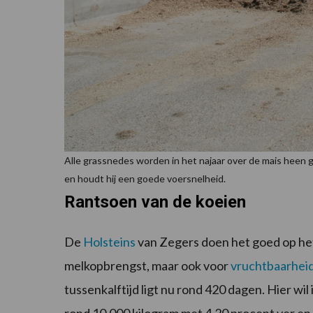
Alle grassnedes worden in het najaar over de mais heen g
en houdt hij een goede voersnelheid.
Rantsoen van de koeien
De
Holsteins
van Zegers doen het goed op het 
melkopbrengst, maar ook voor
vruchtbaarhei
tussenkalftijd ligt nu rond 420 dagen. Hier wil
rond 10.000 kilogram met 4,20 procent ver en