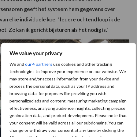
rsensoren geeft het systeem hem gegevens over
an elke individuele koe. “Iedere ochtend loop ik de
t. Zo kan ik gericht bijsturen als het nodig is.”
We value your privacy
We and
our 4 partners
use cookies and other tracking
technologies to improve your experience on our website. We
may store and/or access information from your device and
process the personal data, such as your IP address and
browsing data, for purposes like providing you with
personalized ads and content, measuring marketing campaign
effectiveness, analyzing audience insights, collecting precise
geolocation data, and product development. Please note that
your consent will be valid across all our subdomains. You can
change or withdraw your consent at any time by clicking the